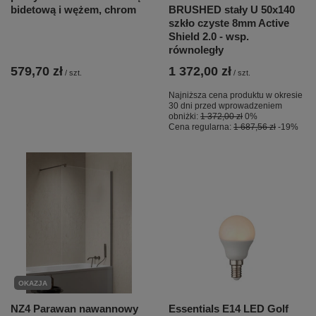
bidetową i wężem, chrom
BRUSHED stały U 50x140
szkło czyste 8mm Active
Shield 2.0 - wsp.
równoległy
579,70 zł
1 372,00 zł
/
szt.
/
szt.
Najniższa cena produktu w okresie
30 dni przed wprowadzeniem
obniżki:
1 372,00 zł
0%
Cena regularna:
1 687,56 zł
-19%
OKAZJA
NZ4 Parawan nawannowy
Essentials E14 LED Golf