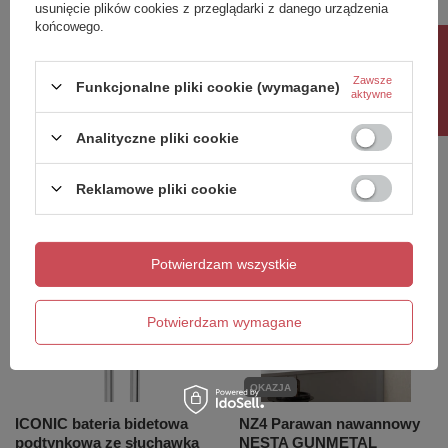
usunięcie plików cookies z przeglądarki z danego urządzenia
490x1190 mm, biały mat
490x1190 mm, czarny mat
końcowego.
2 225,30 zł
1 661,75 zł
Rabat 10%
/
szt.
/
szt.
Zawsze
Funkcjonalne pliki cookie (wymagane)
aktywne
Polecamy
Analityczne pliki cookie
Reklamowe pliki cookie
Potwierdzam wszystkie
Potwierdzam wymagane
OKAZJA
ICONIC bateria bidetowa
NZ4 Parawan nawannowy
podtynkowa ze słuchawką
NESTA GUNMETAL