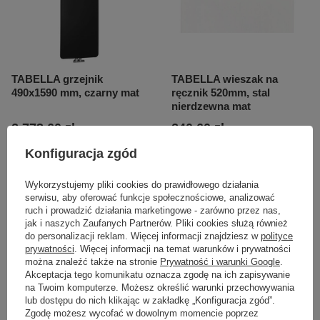
TABELLA grzejnik
TABELLA wieszak na
490x1590 mm, czarny mat
ręcznik 520mm, stal
nierdzewna mat
2 773,60 zł
240,60 zł
/
szt.
/
szt.
Konfiguracja zgód
Wykorzystujemy pliki cookies do prawidłowego działania
serwisu, aby oferować funkcje społecznościowe, analizować
ruch i prowadzić działania marketingowe - zarówno przez nas,
jak i naszych Zaufanych Partnerów. Pliki cookies służą również
do personalizacji reklam. Więcej informacji znajdziesz w
polityce
prywatności
. Więcej informacji na temat warunków i prywatności
można znaleźć także na stronie
Prywatność i warunki Google
.
Akceptacja tego komunikatu oznacza zgodę na ich zapisywanie
na Twoim komputerze. Możesz określić warunki przechowywania
lub dostępu do nich klikając w zakładkę „Konfiguracja zgód”.
Zgodę możesz wycofać w dowolnym momencie poprzez
TABELLA grzejnik
TABELLA grzejnik