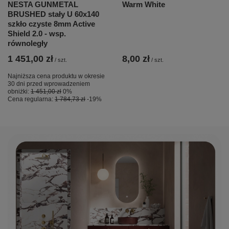
NESTA GUNMETAL
Warm White
BRUSHED stały U 60x140
szkło czyste 8mm Active
Shield 2.0 - wsp.
równoległy
1 451,00 zł
8,00 zł
/
szt.
/
szt.
Najniższa cena produktu w okresie
30 dni przed wprowadzeniem
obniżki:
1 451,00 zł
0%
Cena regularna:
1 784,73 zł
-19%