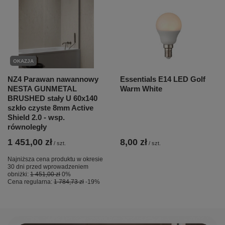
OKAZJA
NZ4 Parawan nawannowy
Essentials E14 LED Golf
NESTA GUNMETAL
Warm White
BRUSHED stały U 60x140
szkło czyste 8mm Active
Shield 2.0 - wsp.
równoległy
1 451,00 zł
8,00 zł
/
szt.
/
szt.
Najniższa cena produktu w okresie
30 dni przed wprowadzeniem
obniżki:
1 451,00 zł
0%
Cena regularna:
1 784,73 zł
-19%