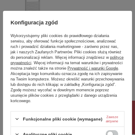
Konfiguracja zgód
Wykorzystujemy pliki cookies do prawidłowego działania
serwisu, aby oferować funkcje społecznościowe, analizować
TONDI-E grzejnik
ruch i prowadzić działania marketingowe - zarówno przez nas,
elektryczny 450x1330 mm,
jak i naszych Zaufanych Partnerów. Pliki cookies służą również
500 W, biały
do personalizacji reklam. Więcej informacji znajdziesz w
polityce
prywatności
. Więcej informacji na temat warunków i prywatności
843,60 zł
/
szt.
można znaleźć także na stronie
Prywatność i warunki Google
.
Akceptacja tego komunikatu oznacza zgodę na ich zapisywanie
na Twoim komputerze. Możesz określić warunki przechowywania
lub dostępu do nich klikając w zakładkę „Konfiguracja zgód”.
Zgodę możesz wycofać w dowolnym momencie poprzez
Polecamy
usunięcie plików cookies z przeglądarki z danego urządzenia
końcowego.
Rabat 10%
Zawsze
Funkcjonalne pliki cookie (wymagane)
aktywne
Analityczne pliki cookie