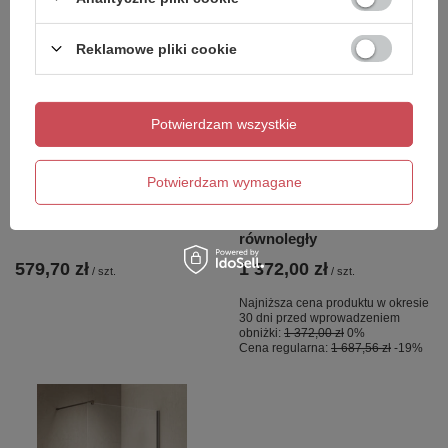
Reklamowe pliki cookie
OKAZJA
Potwierdzam wszystkie
ICONIC bateria bidetowa
NZ4 Parawan nawannowy
podtynkowa ze słuchawką
NESTA GUNMETAL
bidetową i wężem, chrom
BRUSHED stały U 50x140
Potwierdzam wymagane
szkło czyste 8mm Active
Shield 2.0 - wsp.
równoległy
579,70 zł
1 372,00 zł
/
szt.
/
szt.
Najniższa cena produktu w okresie
30 dni przed wprowadzeniem
obniżki:
1 372,00 zł
0%
Cena regularna:
1 687,56 zł
-19%