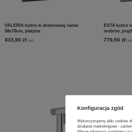
VALERIA lustro w drewnianej ramie
ESTA lustro 
58x78cm, platyna
srebrne, prąż
833,90 zł
779,50 zł
/
szt.
/
sz
Konfiguracja zgód
Wykorzystujemy pliki cookies d
działania marketingowe - zarówn
Więcej informacji znajdziesz w