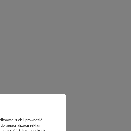
alizować ruch i prowadzić
do personalizacji reklam.
na znaleźć także na stronie