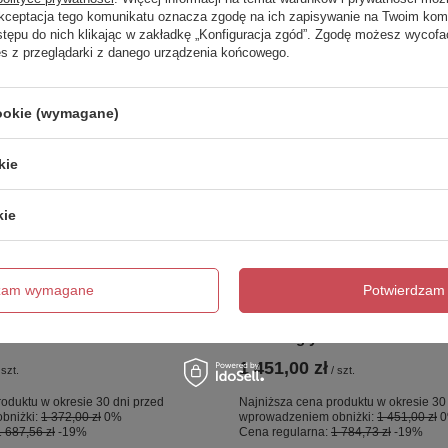
Akceptacja tego komunikatu oznacza zgodę na ich zapisywanie na Twoim kom
stępu do nich klikając w zakładkę „Konfiguracja zgód”. Zgodę możesz wyco
es z przeglądarki z danego urządzenia końcowego.
cookie (wymagane)
kie
kie
OKAZJA
 nawannowy NESTA
NZ4 Parawan nawannowy NE
dzam wymagane
Potwierdzam 
USHED stały U 50x140
GUNMETAL BRUSHED stały U
8mm Active Shield 2.0 - wsp.
szkło czyste 8mm Active Shiel
równoległy
1 451,00 zł
szt.
/
szt.
oduktu w okresie 30 dni przed
Najniższa cena produktu w okresie 30
bniżki:
1 372,00 zł
0%
wprowadzeniem obniżki:
1 451,00 zł
1 687,56 zł
-19%
Cena regularna:
1 784,73 zł
-19%