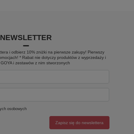
NEWSLETTER
tera i odbierz 10% zniżki na pierwsze zakupy! Pierwszy
omocjach! * Rabat nie dotyczy produktów z wyprzedaży i
u GOYA i zestawów z nim stworzonych
nych osobowych
Zapisz się do newslettera