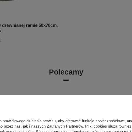
w drewnianej ramie 58x78cm,
ki
t.
Polecamy
o prawidłowego działania serwisu, aby oferować funkcje społecznościowe, an
o przez nas, jak i naszych Zaufanych Partnerów. Pliki cookies służą również 
polityce prywatności
. Więcej informacji na temat warunków i prywatności moż