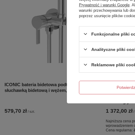
Prywatność i warunki Google
. 
warunki przechowywania lub do
poprzez usunięcie plików cooki
Funkcjonalne pliki 
Analityczne pliki coo
Reklamowe pliki coo
OKAZJA
ICONIC bateria bidetowa podtynkowa ze
NZ4 Parawan
Potwier
słuchawką bidetową i wężem, chrom
GUNMETAL BR
szkło czyste 
równoległy
579,70 zł
1 372,00 zł
/
szt.
/
Najniższa cena pr
wprowadzeniem o
Cena regularna: