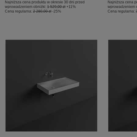
Najniższa cena produktu w okresie 30 dni przed
Najniższa cena p
wprowadzeniem obniżki:
1 529,00 zł
+11%
wprowadzeniem o
Cena regularna:
2 280,00 zł
-25%
Cena regularna: