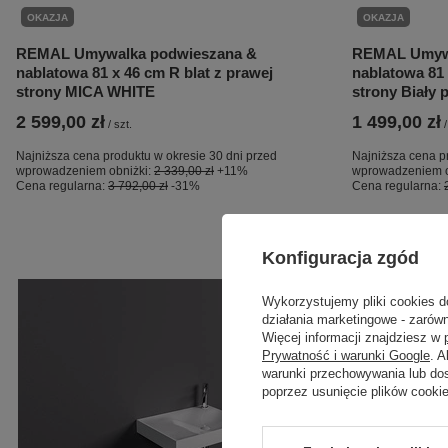
OKAZJA
OKAZJA
REMAL Umywalka podwieszana &
REMAL Umywa
nablatowa 81 x 46 cm R blat z prawej
nablatowa 81 
strony MICA WHITE
strony Biały 
2 599,00 zł
1 499,00 zł
/
szt.
/
Najniższa cena produktu w okresie 30 dni przed
Najniższa cena p
wprowadzeniem obniżki:
2 339,00 zł
+11%
wprowadzeniem o
Cena regularna:
3 792,00 zł
-31%
Cena regularna:
Konfiguracja zgód
Wykorzystujemy pliki cookies d
działania marketingowe - zarówn
Więcej informacji znajdziesz w
Prywatność i warunki Google
. 
warunki przechowywania lub do
poprzez usunięcie plików cooki