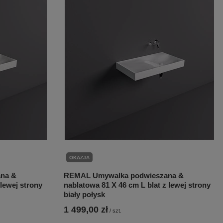
OKAZJA
na &
REMAL Umywalka podwieszana &
 lewej strony
nablatowa 81 X 46 cm L blat z lewej strony
biały połysk
1 499,00 zł
/
szt.