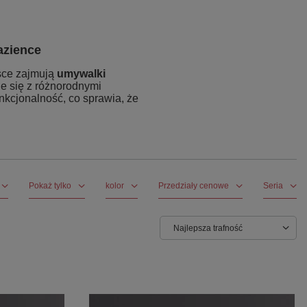
azience
sce zajmują
umywalki
e się z różnorodnymi
nkcjonalność, co sprawia, że
Pokaż tylko
kolor
Przedziały cenowe
Seria
Najlepsza trafność