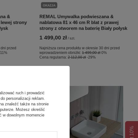
OKAZJA
na &
REMAL Umywalka podwieszana &
 lewej strony
nablatowa 81 x 46 cm R blat z prawej
łysk
strony z otworem na baterię Biały połysk
1 499,00 zł
/
szt.
 dni przed
Najniższa cena produktu w okresie 30 dni przed
+11%
wprowadzeniem obniżki:
1 499,00 zł
0%
Cena regularna:
2 112,00 zł
-29%
alizować ruch i prowadzić
do personalizacji reklam.
na znaleźć także na stronie
puterze. Możesz określić
fać w dowolnym momencie