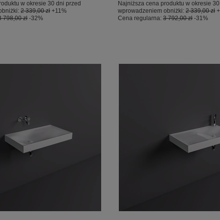
roduktu w okresie 30 dni przed
Najniższa cena produktu w okresie 30
bniżki:
2 339,00 zł
+11%
wprowadzeniem obniżki:
2 339,00 zł
3 798,00 zł
-32%
Cena regularna:
3 792,00 zł
-31%