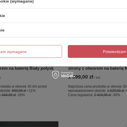
cookie (wymagane)
kie
kie
OKAZJA
dzam wymagane
Potwierdzam 
lka podwieszana &
REMAL Umywalka podwiesza
x 46 cm R blat z prawej
nablatowa 61 x 46 cm R blat z
rem na baterię Biały połysk
strony z otworem na baterię
1 699,00 zł
t.
/
szt.
roduktu w okresie 30 dni przed
Najniższa cena produktu w okresie 30
bniżki:
899,00 zł
+11%
wprowadzeniem obniżki:
1 529,00 zł
1 344,00 zł
-26%
Cena regularna:
2 424,00 zł
-30%