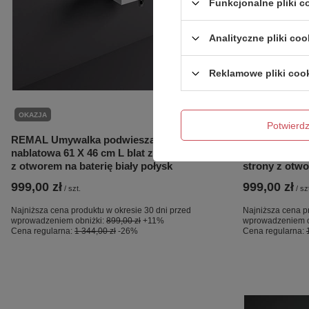
Funkcjonalne pliki 
Analityczne pliki coo
Reklamowe pliki coo
OKAZJA
OKAZJA
Potwier
REMAL Umywalka podwieszana &
REMAL Umywa
nablatowa 61 X 46 cm L blat z lewej strony
nablatowa 61 
z otworem na baterię biały połysk
strony z otwo
999,00 zł
999,00 zł
/
szt.
/
sz
Najniższa cena produktu w okresie 30 dni przed
Najniższa cena p
wprowadzeniem obniżki:
899,00 zł
+11%
wprowadzeniem o
Cena regularna:
1 344,00 zł
-26%
Cena regularna: