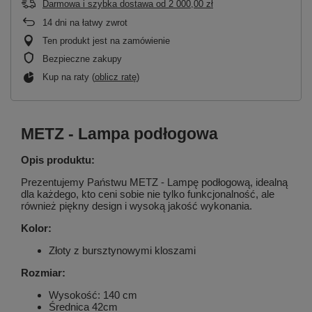
Darmowa i szybka dostawa
od
2 000,00 zł
14
dni na łatwy zwrot
Ten produkt jest na zamówienie
Bezpieczne zakupy
Kup na raty (
oblicz ratę
)
METZ - Lampa podłogowa
Opis produktu:
Prezentujemy Państwu METZ - Lampę podłogową, idealną
dla każdego, kto ceni sobie nie tylko funkcjonalność, ale
również piękny design i wysoką jakość wykonania.
Kolor:
Złoty z bursztynowymi kloszami
Rozmiar:
Wysokość: 140 cm
Średnica 42cm