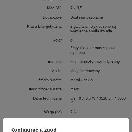
Moc [W]
9 x 3,5
Dodatkowe
Dostawa bezpłatna
Klasa Energetyczna
z gwarancji wykluczone są
wymienne źródła światła
kolor
g
Złoty / klosze bursztynowe i
dymione
materiał
klosz bursztynowy i dymiony
Model
złoty lakierowany
źródło światła
metal / szkło
ilość źródeł światła
metz
Dane techniczne
G9 / 9 x 3,5 W / 3510 Lm / 3000
K
Waga (kg)
9,6
ip
pomieszczenia suche - IP 20
Konfiguracja zgód