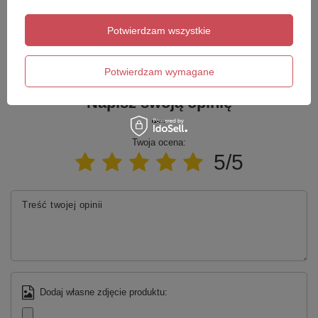
Potrzebujesz pomocy? Masz pytania?
Zadaj pytanie a my odpowiemy niezwłocznie,
Potwierdzam wszystkie
Zadaj pytanie
najciekawsze pytania i odpowiedzi publikując
dla innych.
Potwierdzam wymagane
Napisz swoją opinię
Twoja ocena:
5/5
Treść twojej opinii
Dodaj własne zdjęcie produktu: