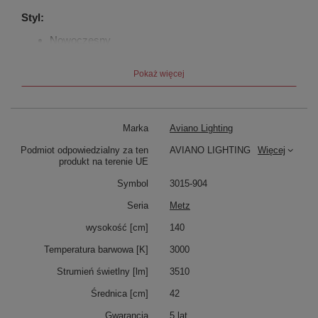
Styl:
Nowoczesny
Dodatkowe informacje:
Pokaż więcej
Ta piękna lampa będzie doskonałym dodatkiem do Twojego
salonu, sypialni lub biura.
METZ - Lampa podłogowa zapewni przytulne, miękkie
Marka
Aviano Lighting
światło i stworzy przyjemną atmosferę w Twoim domu.
Podmiot odpowiedzialny za ten
AVIANO LIGHTING
Więcej
produkt na terenie UE
Symbol
3015-904
Seria
Metz
wysokość [cm]
140
Temperatura barwowa [K]
3000
Strumień świetlny [lm]
3510
Średnica [cm]
42
Gwarancja
5 lat