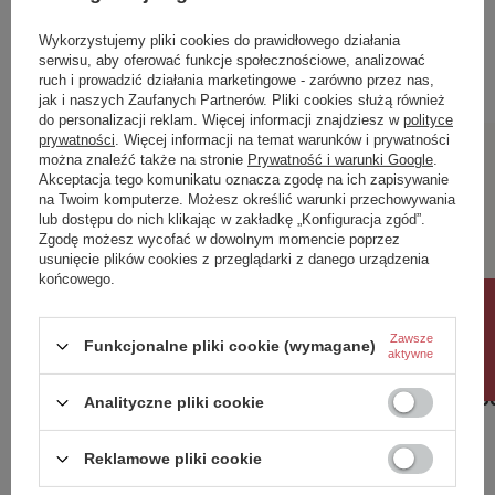
Zobacz również
Wykorzystujemy pliki cookies do prawidłowego działania
serwisu, aby oferować funkcje społecznościowe, analizować
Poprzedni z tej kategorii
Następny z tej kategorii
ruch i prowadzić działania marketingowe - zarówno przez nas,
jak i naszych Zaufanych Partnerów. Pliki cookies służą również
do personalizacji reklam. Więcej informacji znajdziesz w
polityce
prywatności
. Więcej informacji na temat warunków i prywatności
można znaleźć także na stronie
Prywatność i warunki Google
.
Akceptacja tego komunikatu oznacza zgodę na ich zapisywanie
na Twoim komputerze. Możesz określić warunki przechowywania
lub dostępu do nich klikając w zakładkę „Konfiguracja zgód”.
Zgodę możesz wycofać w dowolnym momencie poprzez
usunięcie plików cookies z przeglądarki z danego urządzenia
końcowego.
Rabat 10%
Zawsze
Funkcjonalne pliki cookie (wymagane)
aktywne
9015-1204 Lampa sufitowa podwójna
7015-804
Metz
1 199,00
Analityczne pliki cookie
2 198,99 zł
/
szt.
Reklamowe pliki cookie