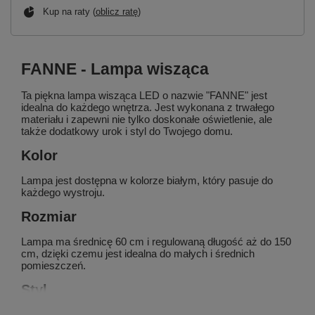
Kup na raty (
oblicz ratę
)
FANNE - Lampa wisząca
Ta piękna lampa wisząca LED o nazwie "FANNE" jest
idealna do każdego wnętrza. Jest wykonana z trwałego
materiału i zapewni nie tylko doskonałe oświetlenie, ale
także dodatkowy urok i styl do Twojego domu.
Kolor
Lampa jest dostępna w kolorze białym, który pasuje do
każdego wystroju.
Rozmiar
Lampa ma średnicę 60 cm i regulowaną długość aż do 150
cm, dzięki czemu jest idealna do małych i średnich
pomieszczeń.
Styl
Wyjątkowy i nowoczesny design lampy "FANNE" sprawi,