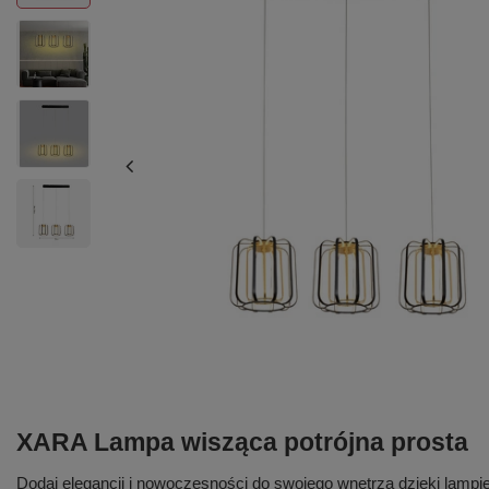
XARA Lampa wisząca potrójna prosta
Dodaj elegancji i nowoczesności do swojego wnętrza dzięki lampie