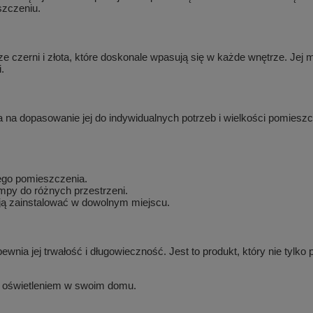
szczeniu.
erni i złota, które doskonale wpasują się w każde wnętrze. Jej min
.
 na dopasowanie jej do indywidualnych potrzeb i wielkości pomiesz
łego pomieszczenia.
mpy do różnych przestrzeni.
ją zainstalować w dowolnym miejscu.
ia jej trwałość i długowieczność. Jest to produkt, który nie tylko 
m oświetleniem w swoim domu.