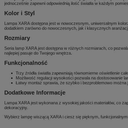
jednocześnie zapewni odpowiednią ilość światła w każdym pomie
Kolor i Styl
Lampa XARA dostępna jest w nowoczesnym, uniwersalnym kolorze cz
dodatkiem zarówno do nowoczesnych, jak i klasycznych aranżacji
Rozmiary
Seria lamp XARA jest dostępna w różnych rozmiarach, co pozwala
najlepiej pasuje do Twojego wnętrza.
Funkcjonalność
Trzy źródła światła zapewniają równomierne oświetlenie ca
Możliwość regulacji wysokości pozwala na dostosowanie la
Łatwy montaż sprawia, że szybko i bezproblemowo można 
Dodatkowe Informacje
Lampa XARA jest wykonana z wysokiej jakości materiałów, co zapewn
dekoracyjny.
Wybierz lampę wiszącą XARA i ciesz się pięknym, funkcjonalny