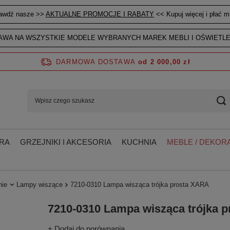
awdź nasze >>
AKTUALNE PROMOCJE I RABATY
<< Kupuj więcej i płać mn
WA NA WSZYSTKIE MODELE WYBRANYCH MAREK MEBLI I OŚWIETLE
DARMOWA DOSTAWA
od 2 000,00 zł
RA
GRZEJNIKI I AKCESORIA
KUCHNIA
MEBLE / DEKORA
nie
Lampy wiszące
7210-0310 Lampa wisząca trójka prosta XARA
7210-0310 Lampa wisząca trójka 
+ Dodaj do porównania