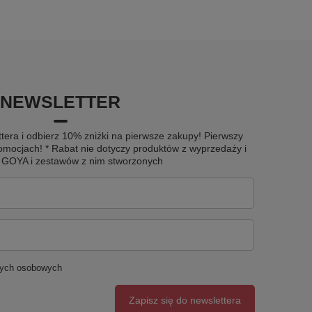
NEWSLETTER
tera i odbierz 10% zniżki na pierwsze zakupy! Pierwszy
omocjach! * Rabat nie dotyczy produktów z wyprzedaży i
u GOYA i zestawów z nim stworzonych
nych osobowych
Zapisz się do newslettera