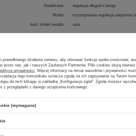
Dodatkowe
regulacja długości lampy
Model
trzystopniowa regulacja natężenia ś
ilość źródeł światła
xara
Zobacz również
o prawidłowego działania serwisu, aby oferować funkcje społecznościowe, an
o przez nas, jak i naszych Zaufanych Partnerów. Pliki cookies służą również 
polityce prywatności
. Więcej informacji na temat warunków i prywatności moż
Akceptacja tego komunikatu oznacza zgodę na ich zapisywanie na Twoim kom
stępu do nich klikając w zakładkę „Konfiguracja zgód”. Zgodę możesz wyco
es z przeglądarki z danego urządzenia końcowego.
cookie (wymagane)
kie