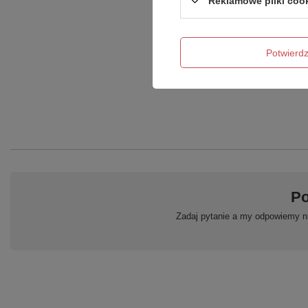
Reklamowe pliki coo
Potwier
Po
Zadaj pytanie a my odpowiemy ni