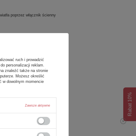
wiatła poprzez włącznik ścienny
alizować ruch i prowadzić
do personalizacji reklam.
na znaleźć także na stronie
puterze. Możesz określić
fać w dowolnym momencie
Rabat 10%
Zawsze aktywne