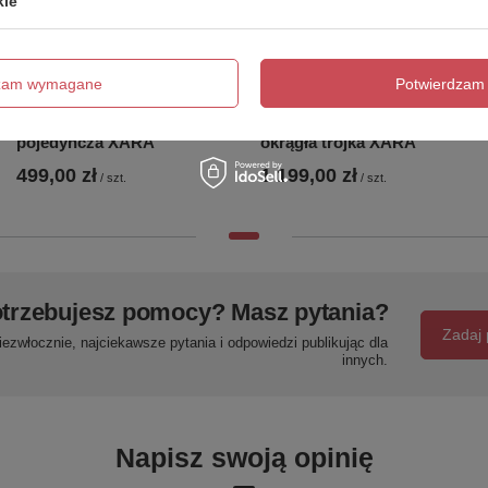
kie
dzam wymagane
Potwierdzam 
6210-0110 Lampa wisząca
9210-0310 Lampa wisząca
pojedyncza XARA
okrągła trójka XARA
499,00 zł
1 199,00 zł
/
szt.
/
szt.
trzebujesz pomocy? Masz pytania?
Zadaj 
ezwłocznie, najciekawsze pytania i odpowiedzi publikując dla
innych.
Napisz swoją opinię