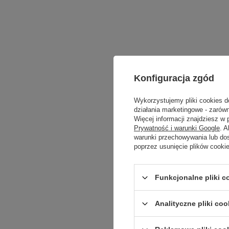
Konfiguracja zgód
Wykorzystujemy pliki cookies d
działania marketingowe - zarówn
Więcej informacji znajdziesz w
Prywatność i warunki Google
. 
warunki przechowywania lub do
poprzez usunięcie plików cooki
Funkcjonalne pliki 
Analityczne pliki coo