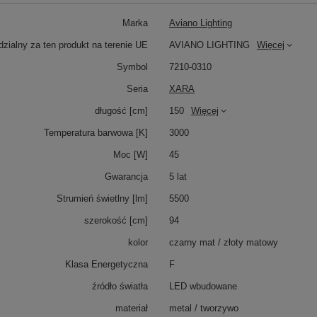
Marka
Aviano Lighting
zialny za ten produkt na terenie UE
AVIANO LIGHTING
Więcej
Symbol
7210-0310
Seria
XARA
długość [cm]
150
Więcej
Temperatura barwowa [K]
3000
Moc [W]
45
Gwarancja
5 lat
Strumień świetlny [lm]
5500
szerokość [cm]
94
kolor
czarny mat / złoty matowy
Klasa Energetyczna
F
źródło światła
LED wbudowane
materiał
metal / tworzywo