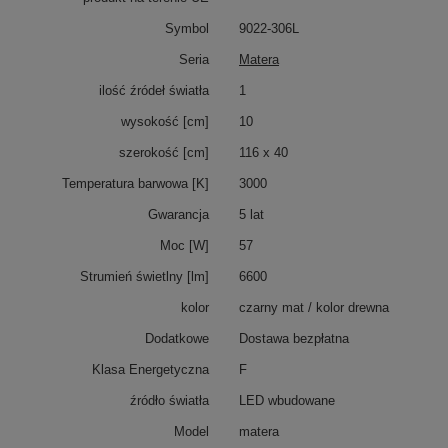
Symbol
9022-306L
Seria
Matera
ilość źródeł światła
1
wysokość [cm]
10
szerokość [cm]
116 x 40
Temperatura barwowa [K]
3000
Gwarancja
5 lat
Moc [W]
57
Strumień świetlny [lm]
6600
kolor
czarny mat / kolor drewna
Dodatkowe
Dostawa bezpłatna
Klasa Energetyczna
F
źródło światła
LED wbudowane
Model
matera