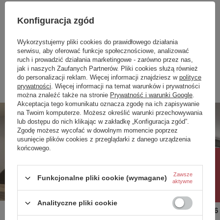
materiał
metal / tworzywo
Konfiguracja zgód
Kod produktów polecanych:
7022-306,8020-106,3020-
106,7021-306,7021-506
Wykorzystujemy pliki cookies do prawidłowego działania
serwisu, aby oferować funkcje społecznościowe, analizować
Zobacz również
ruch i prowadzić działania marketingowe - zarówno przez nas,
jak i naszych Zaufanych Partnerów. Pliki cookies służą również
do personalizacji reklam. Więcej informacji znajdziesz w
polityce
Poprzedni z tej kategorii
Następny z tej kategorii
prywatności
. Więcej informacji na temat warunków i prywatności
można znaleźć także na stronie
Prywatność i warunki Google
.
Akceptacja tego komunikatu oznacza zgodę na ich zapisywanie
na Twoim komputerze. Możesz określić warunki przechowywania
lub dostępu do nich klikając w zakładkę „Konfiguracja zgód”.
Zgodę możesz wycofać w dowolnym momencie poprzez
usunięcie plików cookies z przeglądarki z danego urządzenia
końcowego.
Rabat 10%
Zawsze
Funkcjonalne pliki cookie (wymagane)
aktywne
Analityczne pliki cookie
9022-306S Lampa sufitowa trójka
9022-506
Matera
Matera