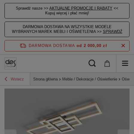
Sprawdź nasze >>
AKTUALNE PROMOCJE I RABATY
<<
Kupuj więcej i płać mniej!
DARMOWA DOSTAWA NA WSZYSTKIE MODELE
WYBRANYCH MAREK MEBLI I OŚWIETLENIA >>
SPRAWDŹ
DARMOWA DOSTAWA
od 2 000,00 zł
Wstecz
Strona główna
Meble / Dekoracje / Oświetlenie
Oświet