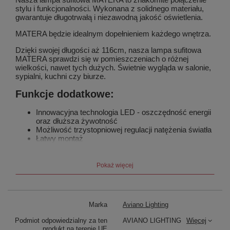
stylu i funkcjonalności. Wykonana z solidnego materiału,
gwarantuje długotrwałą i niezawodną jakość oświetlenia.
MATERA będzie idealnym dopełnieniem każdego wnętrza.
Dzięki swojej długości aż 116cm, nasza lampa sufitowa
MATERA sprawdzi się w pomieszczeniach o różnej
wielkości, nawet tych dużych. Świetnie wygląda w salonie,
sypialni, kuchni czy biurze.
Funkcje dodatkowe:
Innowacyjna technologia LED - oszczędność energii
oraz dłuższa żywotność
Możliwość trzystopniowej regulacji natężenia światła
Łatwy montaż
Zamawiając lampę MATERA otrzymują Państwo produkt
najwyższej jakości, który spełni wszystkie Państwa
Pokaż więcej
oczekiwania.
Wybierz lampę sufitową MATERA i podkreśl charakter
swojego wnętrza już dziś!
Marka
Aviano Lighting
Podmiot odpowiedzialny za ten
AVIANO LIGHTING
Więcej
produkt na terenie UE