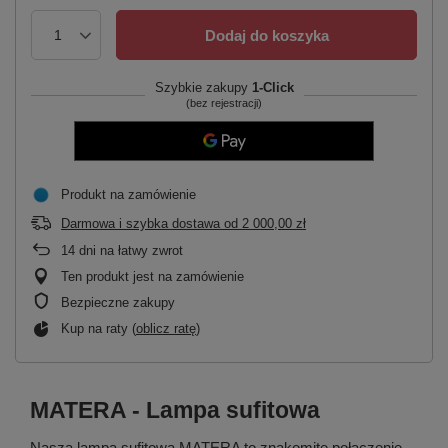
Dodaj do koszyka
Szybkie zakupy
1-Click
(bez rejestracji)
Produkt na zamówienie
Darmowa i szybka dostawa
od
2 000,00 zł
14
dni na łatwy zwrot
Ten produkt jest na zamówienie
Bezpieczne zakupy
Kup na raty (
oblicz ratę
)
MATERA - Lampa sufitowa
Nasza lampa sufitowa MATERA to znakomite połączenie