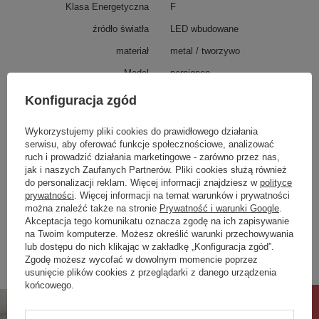
Klasa Energetyczna
F
źródło światła
LED wbudowane
materiał
metal / tworzywo
Model
perpignon
Dane techniczne
LED 1 x 80 W / 9350 Lm / 3000
Konfiguracja zgód
K
Waga (kg)
8,5
Wykorzystujemy pliki cookies do prawidłowego działania
serwisu, aby oferować funkcje społecznościowe, analizować
ip
pomieszczenia suche - IP 20
ruch i prowadzić działania marketingowe - zarówno przez nas,
jak i naszych Zaufanych Partnerów. Pliki cookies służą również
Rodzaj ściemniacza
trzystopniowy poprzez włącznik
do personalizacji reklam. Więcej informacji znajdziesz w
polityce
ścienny
prywatności
. Więcej informacji na temat warunków i prywatności
można znaleźć także na stronie
Prywatność i warunki Google
.
Zobacz również
Akceptacja tego komunikatu oznacza zgodę na ich zapisywanie
na Twoim komputerze. Możesz określić warunki przechowywania
lub dostępu do nich klikając w zakładkę „Konfiguracja zgód”.
Zgodę możesz wycofać w dowolnym momencie poprzez
Poprzedni z tej kategorii
Następny z tej kategorii
usunięcie plików cookies z przeglądarki z danego urządzenia
końcowego.