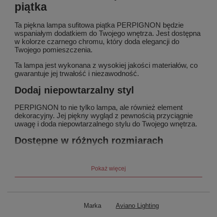
piątka
Ta piękna lampa sufitowa piątka PERPIGNON będzie
wspaniałym dodatkiem do Twojego wnętrza. Jest dostępna
w kolorze czarnego chromu, który doda elegancji do
Twojego pomieszczenia.
Ta lampa jest wykonana z wysokiej jakości materiałów, co
gwarantuje jej trwałość i niezawodność.
Dodaj niepowtarzalny styl
PERPIGNON to nie tylko lampa, ale również element
dekoracyjny. Jej piękny wygląd z pewnością przyciągnie
uwagę i doda niepowtarzalnego stylu do Twojego wnętrza.
Dostępne w różnych rozmiarach
Nasza lampa sufitowa piątka PERPIGNON jest dostępna
również w innym rozmiarze, dzięki czemu możesz wybrać
Pokaż więcej
odpowiedni dla Twojego pomieszczenia.
Średni
Duży
Marka
Aviano Lighting
Dostępne w różnych kolorach