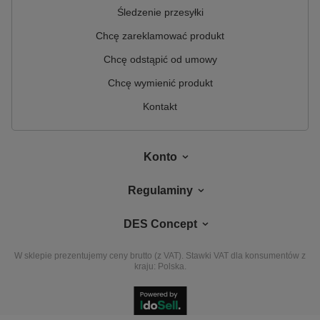
Śledzenie przesyłki
Chcę zareklamować produkt
Chcę odstąpić od umowy
Chcę wymienić produkt
Kontakt
Konto
Regulaminy
DES Concept
W sklepie prezentujemy ceny brutto (z VAT).
Stawki VAT dla konsumentów z
kraju:
Polska
.