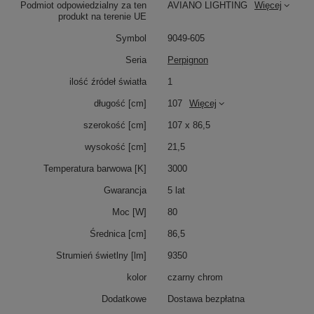
Podmiot odpowiedzialny za ten
AVIANO LIGHTING
Więcej
produkt na terenie UE
Czarny chrom to nie jedyny dostępny kolor dla naszej
lampy PERPIGNON. Oferujemy również kolor złoty w
Symbol
9049-605
połączeniu z czarnym matem aby dopasować do Twojego
gustu i stylu.
Seria
Perpignon
Czarny chrom
ilość źródeł światła
1
Złoty z czarnym matem
długość [cm]
107
Więcej
Dodaj niepowtarzalny klimat
szerokość [cm]
107 x 86,5
Ta lampa sufitowa piątka jest idealna dla każdego, kto
wysokość [cm]
21,5
szuka sposobu na dodanie niepowtarzalnego klimatu do
swojego domu lub biura. Możesz wykorzystać ją w
Temperatura barwowa [K]
3000
różnych pomieszczeniach, takich jak salon, sypialnia,
kuchnia czy biuro.
Gwarancja
5 lat
Dodaj jasność i wygodę
Moc [W]
80
Średnica [cm]
86,5
Oprócz swojego pięknego wyglądu, lampa sufitowa piątka
PERPIGNON zapewnia jasne i wygodne oświetlenie w
Strumień świetlny [lm]
9350
Twoim pomieszczeniu. Dodaj ją do swojego kolekcji
dekoracyjnej już dziś i ciesz się jej wieloma zaletami!
kolor
czarny chrom
Dodatkowe
Dostawa bezpłatna