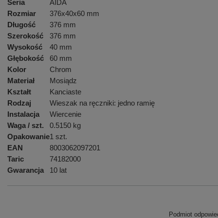
Seria
AIDA
Rozmiar
376x40x60 mm
Długość
376 mm
Szerokość
376 mm
Wysokość
40 mm
Głębokość
60 mm
Kolor
Chrom
Materiał
Mosiądz
Kształt
Kanciaste
Rodzaj
Wieszak na ręczniki: jedno ramię
Instalacja
Wiercenie
Waga / szt.
0.5150 kg
Opakowanie
1 szt.
EAN
8003062097201
Taric
74182000
Gwarancja
10 lat
Podmiot odpowied