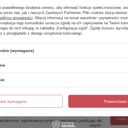
o prawidłowego działania serwisu, aby oferować funkcje społecznościowe, an
o przez nas, jak i naszych Zaufanych Partnerów. Pliki cookies służą również 
polityce prywatności
. Więcej informacji na temat warunków i prywatności moż
Akceptacja tego komunikatu oznacza zgodę na ich zapisywanie na Twoim kom
stępu do nich klikając w zakładkę „Konfiguracja zgód”. Zgodę możesz wyco
es z przeglądarki z danego urządzenia końcowego.
cookie (wymagane)
AIDA wieszak na papier
AIDA wieszak, para, chrom
toaletowy z klapką, chrom
kie
222,70 zł
130,90 zł
/
szt.
/
szt.
kie
dzam wymagane
Potwierdzam 
trzebujesz pomocy? Masz pytania?
Zadaj 
ezwłocznie, najciekawsze pytania i odpowiedzi publikując dla
innych.