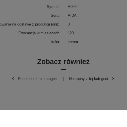
Symbol
AI320
Seria
AIDA
wania na dostawę z produkcji (dni):
0
Gwarancja w miesiącach
120
kolor
chrom
Zobacz również
Poprzedni z tej kategorii
Następny z tej kategorii