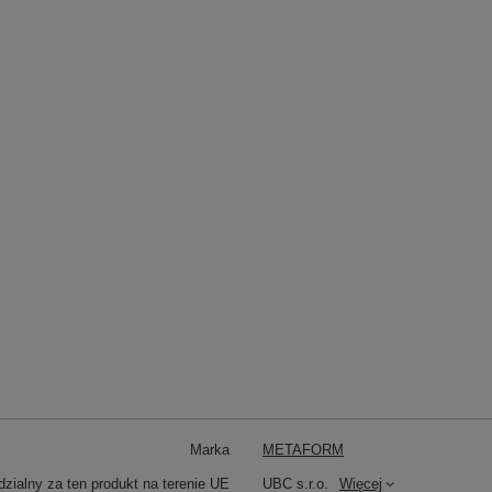
Marka
METAFORM
zialny za ten produkt na terenie UE
UBC s.r.o.
Więcej