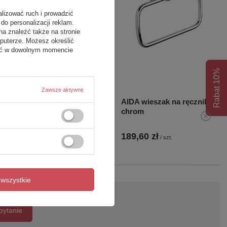
alizować ruch i prowadzić
do personalizacji reklam.
na znaleźć także na stronie
puterze. Możesz określić
fać w dowolnym momencie
Rabat 10%
Zawsze aktywne
AIDA półka 560 mm, chrom
AIDA wieszak na ręczniki,
chrom
297,50 zł
189,60 zł
/
szt.
/
szt.
wszystkie
pytanie