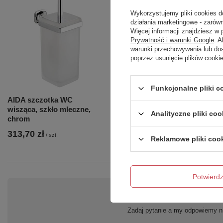
Wykorzystujemy pliki cookies d
działania marketingowe - zarówn
Więcej informacji znajdziesz w
Prywatność i warunki Google
. 
warunki przechowywania lub do
poprzez usunięcie plików cooki
Funkcjonalne pliki 
AIDA szczotka WC
AIDA kubek, szkło mleczne,
wisząca, szkło mleczne,
chrom
Analityczne pliki coo
chrom
313,70 zł
117,30 zł
/
szt.
/
szt.
Reklamowe pliki coo
Potwier
Po
Zadaj pytanie a my odpowiemy ni