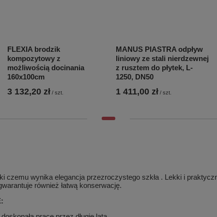
FLEXIA brodzik
MANUS PIASTRA odpływ
kompozytowy z
liniowy ze stali nierdzewnej
możliwością docinania
z rusztem do płytek, L-
160x100cm
1250, DN50
3 132,20 zł
1 411,00 zł
/
szt.
/
szt.
ieki czemu wynika elegancja przezroczystego szkła . Lekki i prakty
gwarantuje również łatwą konserwację.
:
 doskonałą pracę przez długie lata.