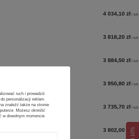
4 034,10 zł
/
szt.
3 818,20 zł
/
szt.
3 884,50 zł
/
szt.
3 950,80 zł
/
szt.
alizować ruch i prowadzić
do personalizacji reklam.
na znaleźć także na stronie
3 735,70 zł
/
szt.
puterze. Możesz określić
fać w dowolnym momencie
3 802,00 zł
/
szt.