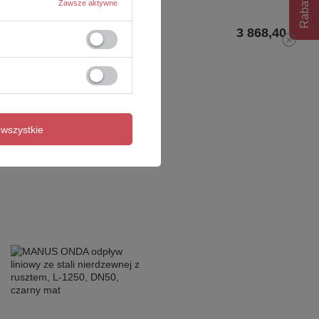
Rabat 10%
Zawsze aktywne
3 868,40 zł
/
szt.
wszystkie