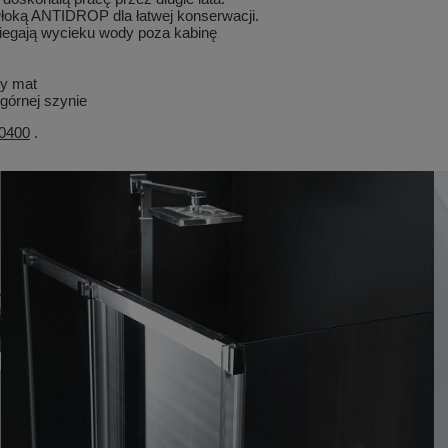
łoką ANTIDROP dla łatwej konserwacji.
iegają wycieku wody poza kabinę
ny mat
górnej szynie
0400
.