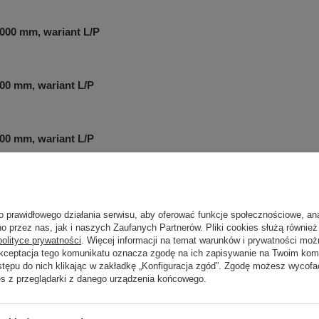
000 mm, wariant L/P
00 mm, wariant L/P
00 mm, wariant L/P
000 mm, wariant L/P
o prawidłowego działania serwisu, aby oferować funkcje społecznościowe, an
o przez nas, jak i naszych Zaufanych Partnerów. Pliki cookies służą również 
polityce prywatności
. Więcej informacji na temat warunków i prywatności moż
00 mm, wariant L/P
Akceptacja tego komunikatu oznacza zgodę na ich zapisywanie na Twoim kom
stępu do nich klikając w zakładkę „Konfiguracja zgód”. Zgodę możesz wyco
es z przeglądarki z danego urządzenia końcowego.
00 mm, wariant L/P