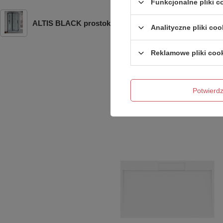
Funkcjonalne pliki 
ALTIS BLACK prostokątna kabina prysznicowa 1100x1
Analityczne pliki coo
Reklamowe pliki coo
Potwier