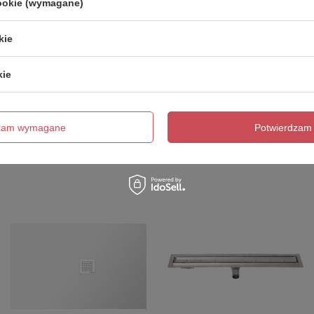
cookie (wymagane)
000 mm, wariant L/P
kie
kie
POLECANE
dzam wymagane
Potwierdzam 