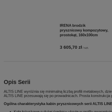
IRENA brodzik
prysznicowy kompozytowy,
prostokąt, 160x100cm
3 605,70 zł
/
szt.
Opis Serii
ALTIS LINE wyróżnia się minimalną liczbą profili metalowych, dz
ALTIS LINE przesuwają się po prowadnicach. Prosta konstrukcja 
Ogólna charakterystyka kabin prysznicowych serii ALTIS LINE
Koła łożyskowe o dużej średnicy ukryte w profilu gwarantują