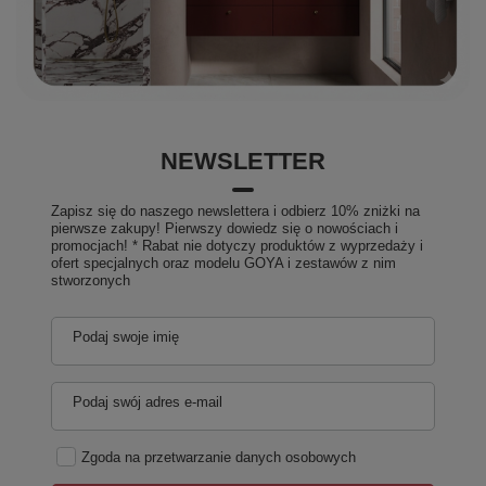
Kształt
Asymetryczne
Instalacja
Do zabudowy
Średnica odpływu
52 mm
System hydromasażu
ATTRACTION HYDRO
Waga / szt.
52.6900 kg
Opakowanie
1 szt.
EAN
8590729002666
NEWSLETTER
Taric
39221000
Gwarancja
2 lata
Zapisz się do naszego newslettera i odbierz 10% zniżki na
pierwsze zakupy! Pierwszy dowiedz się o nowościach i
promocjach! * Rabat nie dotyczy produktów z wyprzedaży i
ofert specjalnych oraz modelu GOYA i zestawów z nim
stworzonych
Podaj swoje imię
Podaj swój adres e-mail
Zgoda na przetwarzanie danych osobowych