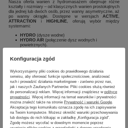
Nasza oferta wanien z hydromasażem obejmuje różne
kształty i rozmiary – od klasycznych wanien prostokątnych
dla jednej lub dwóch osób, przez wanny asymetryczne, aż
po wanny okrągłe. Dostępne w wersjach
ACTIVE
,
ATTRACTION
i
HIGHLINE
, oferują wybór między
systemami:
HYDRO
(dysze wodne)
HYDRO AIR
(połączenie dysz wodnych i
powietrznych).
Dodatkowo, opcjonalnie oferujemy:
Konfiguracja zgód
Coloroterapię
– dla relaksu i stworzenia wyjątkowej
atmosfery.
Pokaż więcej
Wykorzystujemy pliki cookies do prawidłowego działania
Napełnianie przez przelew
– eleganckie i
serwisu, aby oferować funkcje społecznościowe, analizować
praktyczne rozwiązanie.
ruch i prowadzić działania marketingowe - zarówno przez nas,
Wszystkie systemy hydromasażu dostępne są w kolorach:
jak i naszych Zaufanych Partnerów. Pliki cookies służą również
Marka
Polysan
chrom
,
biały
oraz
czarny
– bez różnicy w cenie.
do personalizacji reklam. Więcej informacji znajdziesz w
polityce
prywatności
. Więcej informacji na temat warunków i prywatności
Podmiot odpowiedzialny za ten
UBC s.r.o.
Więcej
Możliwość wykonania wanny w
można znaleźć także na stronie
Prywatność i warunki Google
.
produkt na terenie UE
kolorach:
Akceptacja tego komunikatu oznacza zgodę na ich zapisywanie
Symbol
81541.3010
na Twoim komputerze. Możesz określić warunki przechowywania
lub dostępu do nich klikając w zakładkę „Konfiguracja zgód”.
Dopłata 30 % do ceny za białą wannę:
Zgodę możesz wycofać w dowolnym momencie poprzez
Potrzebujesz pomocy? Masz pytania?
usunięcie plików cookies z przeglądarki z danego urządzenia