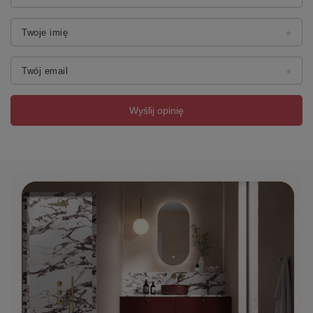
Zestaw odpływowy z syfonem
Orurowanie ułatwiające odprowadzanie wody
Łatwa instalacja (podobnie jak zwykła wanna +
Twoje imię
elektroinstalacja)
Stalowy stelaż
Zasilanie 230V/50H.
Twój email
Zgodność z normą EN198
Opcjonalnie: Coloroterapia i napełnianie przez
przelew
Wyślij opinię
Właściwości
Marka
POLYSAN
Seria
HYDROMASAŻ SYSTEMY
Rozmiar
160x90x45 cm
Długość
1600 mm
Szerokość
900 mm
Wysokość
450 mm
Objętość
240.00 l
Kolor
Biały
Warianty kolorystyczne
Według wzornika
Materiał
Akryl