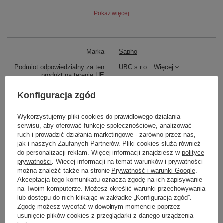
Pokaż więcej
Marka
Sapho
Podmiot odpowiedzialny za ten
UBC s.r.o.
Więcej
produkt na terenie UE
Symbol
3092
Konfiguracja zgód
Seria
ANTEA
Wykorzystujemy pliki cookies do prawidłowego działania
Produkt na zamówienie czas
70
serwisu, aby oferować funkcje społecznościowe, analizować
oczekiwania na dostawę z
ruch i prowadzić działania marketingowe - zarówno przez nas,
produkcji (dni):
jak i naszych Zaufanych Partnerów. Pliki cookies służą również
do personalizacji reklam. Więcej informacji znajdziesz w
polityce
Gwarancja w miesiącach
72
prywatności
. Więcej informacji na temat warunków i prywatności
kolor
Chrom/Złoty
można znaleźć także na stronie
Prywatność i warunki Google
.
Akceptacja tego komunikatu oznacza zgodę na ich zapisywanie
na Twoim komputerze. Możesz określić warunki przechowywania
Zobacz również
lub dostępu do nich klikając w zakładkę „Konfiguracja zgód”.
Zgodę możesz wycofać w dowolnym momencie poprzez
usunięcie plików cookies z przeglądarki z danego urządzenia
Wystarczy obrót o 90 stopni, aby otworzyć zawór
Poprzedni z tej kategorii
Następny z tej kategorii