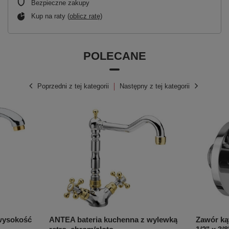
Bezpieczne zakupy
Kup na raty (
oblicz ratę
)
POLECANE
Poprzedni z tej kategorii
Następny z tej kategorii
wysokość
ANTEA bateria kuchenna z wylewką
Zawór kąt