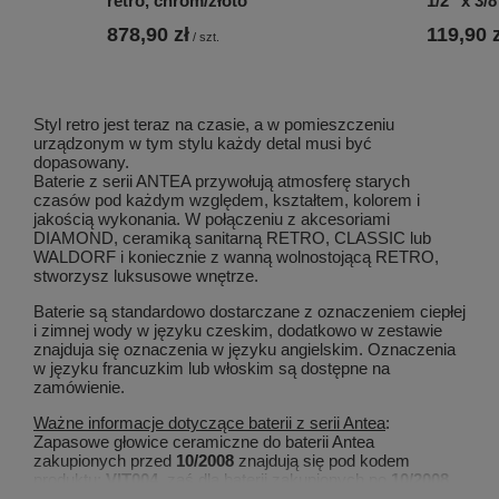
retro, chrom/złoto
1/2" x 3/
878,90 zł
119,90 z
/
szt.
Styl retro jest teraz na czasie, a w pomieszczeniu
urządzonym w tym stylu każdy detal musi być
dopasowany.
Baterie z serii ANTEA przywołują atmosferę starych
czasów pod każdym względem, kształtem, kolorem i
jakością wykonania. W połączeniu z akcesoriami
DIAMOND, ceramiką sanitarną RETRO, CLASSIC lub
WALDORF i koniecznie z wanną wolnostojącą RETRO,
stworzysz luksusowe wnętrze.
Baterie są standardowo dostarczane z oznaczeniem ciepłej
i zimnej wody w języku czeskim, dodatkowo w zestawie
znajduja się oznaczenia w języku angielskim. Oznaczenia
w języku francuzkim lub włoskim są dostępne na
zamówienie.
Ważne informacje dotyczące baterii z serii Antea
:
Zapasowe głowice ceramiczne do baterii Antea
zakupionych przed
10/2008
znajdują się pod kodem
produktu:
VIT004
, zaś dla baterii zakupionych po
10/2008
pod kodem:
VI003
.