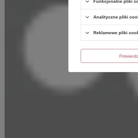
Funkcjonalne pliki 
Analityczne pliki coo
Reklamowe pliki coo
Potwier