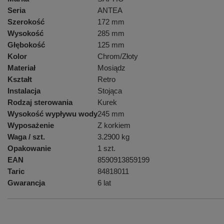
Seria
ANTEA
Szerokość
172 mm
Wysokość
285 mm
Głębokość
125 mm
Kolor
Chrom/Złoty
Materiał
Mosiądz
Kształt
Retro
Instalacja
Stojąca
Rodzaj sterowania
Kurek
Wysokość wypływu wody
245 mm
Wyposażenie
Z korkiem
Waga / szt.
3.2900 kg
Opakowanie
1 szt.
EAN
8590913859199
Taric
84818011
Gwarancja
6 lat