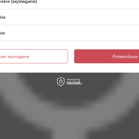
cookie (wymagane)
kie
kie
dzam wymagane
Potwierdzam 