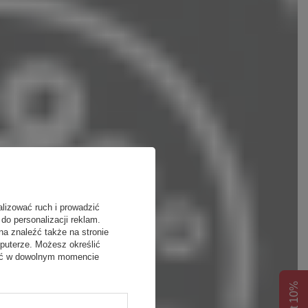
alizować ruch i prowadzić
do personalizacji reklam.
na znaleźć także na stronie
puterze. Możesz określić
fać w dowolnym momencie