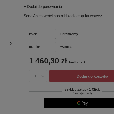
+ Dodaj do porównania
Seria Antea wróci nas o kilkadziesiąt lat wstecz ...
kolor
Chrom/Złoty
rozmiar
wysoka
1 460,30 zł
brutto
/
szt.
Dodaj do koszyka
Szybkie zakupy
1-Click
(bez rejestracji)