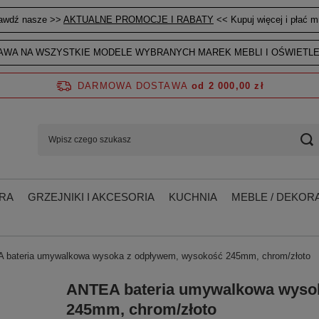
awdź nasze >>
AKTUALNE PROMOCJE I RABATY
<< Kupuj więcej i płać mn
WA NA WSZYSTKIE MODELE WYBRANYCH MAREK MEBLI I OŚWIETLE
DARMOWA DOSTAWA
od 2 000,00 zł
RA
GRZEJNIKI I AKCESORIA
KUCHNIA
MEBLE / DEKORA
 bateria umywalkowa wysoka z odpływem, wysokość 245mm, chrom/złoto
ANTEA bateria umywalkowa wyso
245mm, chrom/złoto