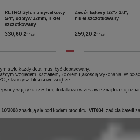
RETRO Syfon umywalkowy
Zawór kątowy 1/2"x 3/8",
5/4", odpływ 32mm, nikiel
nikiel szczotkowany
szczotkowany
330,60 zł
259,20 zł
/
szt.
/
szt.
 tym stylu każdy detal musi być dopasowany.
 każdym względem, kształtem, kolorem i jakością wykonania. W po
O, stworzysz luksusowe wnętrze.
nej wody w języku czeskim, dodatkowo w zestawie znajduja się ozna
d
10/2008
znajdują się pod kodem produktu:
VIT004
, zaś dla baterii