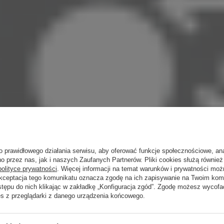
o prawidłowego działania serwisu, aby oferować funkcje społecznościowe, an
o przez nas, jak i naszych Zaufanych Partnerów. Pliki cookies służą również 
polityce prywatności
. Więcej informacji na temat warunków i prywatności moż
Akceptacja tego komunikatu oznacza zgodę na ich zapisywanie na Twoim kom
stępu do nich klikając w zakładkę „Konfiguracja zgód”. Zgodę możesz wyco
es z przeglądarki z danego urządzenia końcowego.