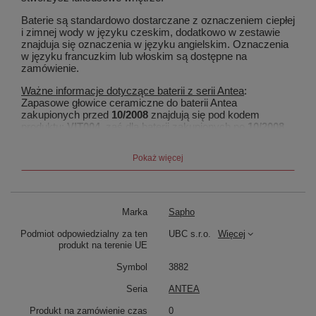
Baterie są standardowo dostarczane z oznaczeniem ciepłej
i zimnej wody w języku czeskim, dodatkowo w zestawie
znajduja się oznaczenia w języku angielskim. Oznaczenia
w języku francuzkim lub włoskim są dostępne na
zamówienie.
Ważne informacje dotyczące baterii z serii Antea
:
Zapasowe głowice ceramiczne do baterii Antea
zakupionych przed
10/2008
znajdują się pod kodem
produktu:
VIT004
, zaś dla baterii zakupionych po
10/2008
pod kodem:
VI003
.
Pokaż więcej
Marka
Sapho
Podmiot odpowiedzialny za ten
UBC s.r.o.
Więcej
produkt na terenie UE
Symbol
3882
Seria
ANTEA
Produkt na zamówienie czas
0