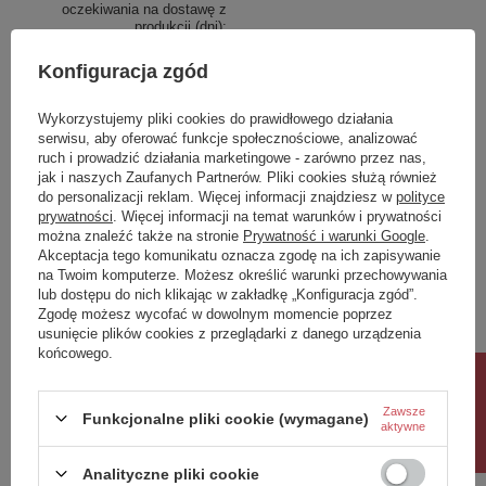
oczekiwania na dostawę z
produkcji (dni):
Gwarancja w miesiącach
72
Konfiguracja zgód
kolor
Chrom/Złoty
Wykorzystujemy pliki cookies do prawidłowego działania
serwisu, aby oferować funkcje społecznościowe, analizować
Zobacz również
ruch i prowadzić działania marketingowe - zarówno przez nas,
jak i naszych Zaufanych Partnerów. Pliki cookies służą również
do personalizacji reklam. Więcej informacji znajdziesz w
polityce
Wystarczy obrót o 90 stopni, aby otworzyć zawór
Poprzedni z tej kategorii
Następny z tej kategorii
prywatności
. Więcej informacji na temat warunków i prywatności
Właściwości
można znaleźć także na stronie
Prywatność i warunki Google
.
Akceptacja tego komunikatu oznacza zgodę na ich zapisywanie
na Twoim komputerze. Możesz określić warunki przechowywania
Marka
SAPHO
lub dostępu do nich klikając w zakładkę „Konfiguracja zgód”.
Seria
ANTEA
Zgodę możesz wycofać w dowolnym momencie poprzez
Szerokość
500 mm
usunięcie plików cookies z przeglądarki z danego urządzenia
końcowego.
Wysokość
220 mm
Rabat 10%
Głębokość
195 mm
Kolor
Nikiel
Zawsze
Funkcjonalne pliki cookie (wymagane)
aktywne
Materiał
Mosiądz
Kształt
Retro
Analityczne pliki cookie
Instalacja
Na brzeg wanny