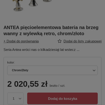
ANTEA pięcioelementowa bateria na brzeg
wanny z wylewką retro, chrom/złoto
+ Dodaj do porównania
Dodaj do listy zakupowej
Seria Antea wróci nas o kilkadziesiąt lat wstecz ...
kolor
Chrom/Złoty
2 020,55 zł
brutto
/
szt.
Dodaj do koszyka