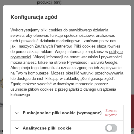
produkcji (dni):
Gwarancja w miesiącach
72
Konfiguracja zgód
kolor
nikiel
Wykorzystujemy pliki cookies do prawidłowego działania
Zobacz również
serwisu, aby oferować funkcje społecznościowe, analizować
ruch i prowadzić działania marketingowe - zarówno przez nas,
jak i naszych Zaufanych Partnerów. Pliki cookies służą również
Wystarczy obrót o 90 stopni, aby otworzyć zawór
do personalizacji reklam. Więcej informacji znajdziesz w
polityce
Poprzedni z tej kategorii
Następny z tej kategorii
prywatności
. Więcej informacji na temat warunków i prywatności
Właściwości
można znaleźć także na stronie
Prywatność i warunki Google
.
Akceptacja tego komunikatu oznacza zgodę na ich zapisywanie
Marka
SAPHO
na Twoim komputerze. Możesz określić warunki przechowywania
lub dostępu do nich klikając w zakładkę „Konfiguracja zgód”.
Seria
ANTEA
Zgodę możesz wycofać w dowolnym momencie poprzez
Szerokość
500 mm
usunięcie plików cookies z przeglądarki z danego urządzenia
Wysokość
220 mm
końcowego.
Głębokość
195 mm
Rabat 10%
Kolor
Nikiel
Zawsze
Funkcjonalne pliki cookie (wymagane)
Materiał
Mosiądz
aktywne
Kształt
Retro
Instalacja
Na brzeg wanny
Analityczne pliki cookie
rom/złoto
ANTEA bateria wannowa ścienna ,
ANTEA ze