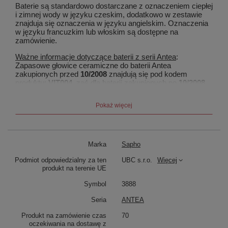
Baterie są standardowo dostarczane z oznaczeniem ciepłej
i zimnej wody w języku czeskim, dodatkowo w zestawie
znajduja się oznaczenia w języku angielskim. Oznaczenia
w języku francuzkim lub włoskim są dostępne na
zamówienie.
Ważne informacje dotyczące baterii z serii Antea
:
Zapasowe głowice ceramiczne do baterii Antea
zakupionych przed
10/2008
znajdują się pod kodem
produktu:
VIT004
, zaś dla baterii zakupionych po
10/2008
pod kodem:
VI003
.
Pokaż więcej
Marka
Sapho
Podmiot odpowiedzialny za ten
UBC s.r.o.
Więcej
produkt na terenie UE
Symbol
3888
Seria
ANTEA
Produkt na zamówienie czas
70
oczekiwania na dostawę z