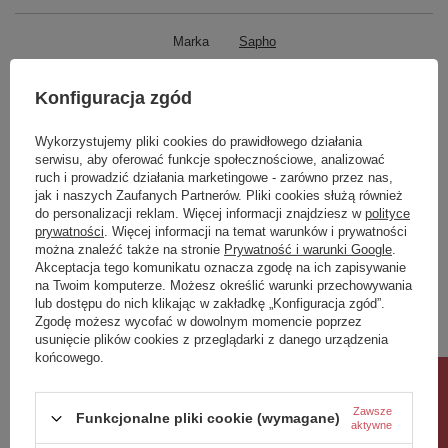
Marka
Sapho
Podmiot odpowiedzialny za ten
UBC s.r.o.
Więcej
produkt na terenie UE
Konfiguracja zgód
Symbol
SAL0031
Wykorzystujemy pliki cookies do prawidłowego działania
Seria
ANTEA
serwisu, aby oferować funkcje społecznościowe, analizować
ruch i prowadzić działania marketingowe - zarówno przez nas,
Produkt na zamówienie czas
0
jak i naszych Zaufanych Partnerów. Pliki cookies służą również
oczekiwania na dostawę z
do personalizacji reklam. Więcej informacji znajdziesz w
polityce
produkcji (dni):
prywatności
. Więcej informacji na temat warunków i prywatności
Gwarancja w miesiącach
24
można znaleźć także na stronie
Prywatność i warunki Google
.
Akceptacja tego komunikatu oznacza zgodę na ich zapisywanie
kolor
chrom
na Twoim komputerze. Możesz określić warunki przechowywania
lub dostępu do nich klikając w zakładkę „Konfiguracja zgód”.
Zobacz również
Zgodę możesz wycofać w dowolnym momencie poprzez
usunięcie plików cookies z przeglądarki z danego urządzenia
końcowego.
Wystarczy obrót o 90 stopni, aby otworzyć zawór
Rabat 10%
Poprzedni z tej kategorii
Następny z tej kategorii
Właściwości
Zawsze
Funkcjonalne pliki cookie (wymagane)
aktywne