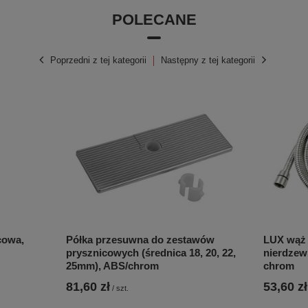
POLECANE
Poprzedni z tej kategorii
Następny z tej kategorii
cowa,
Półka przesuwna do zestawów
LUX wąż 
prysznicowych (średnica 18, 20, 22,
nierdzew
25mm), ABS/chrom
chrom
81,60 zł
53,60 zł
/
szt.