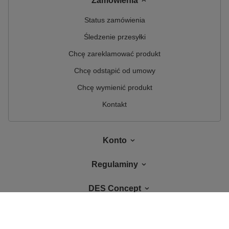
Zamówienia
Status zamówienia
Śledzenie przesyłki
Chcę zareklamować produkt
Chcę odstąpić od umowy
Chcę wymienić produkt
Kontakt
Konto
Regulaminy
DES Concept
W sklepie prezentujemy ceny brutto (z VAT).
Stawki VAT dla konsumentów z
kraju:
Polska
.