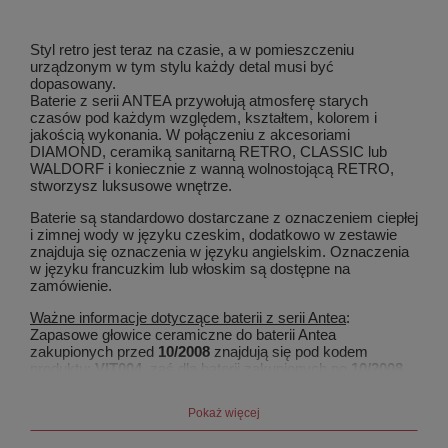
Styl retro jest teraz na czasie, a w pomieszczeniu
urządzonym w tym stylu każdy detal musi być
dopasowany.
Baterie z serii ANTEA przywołują atmosferę starych
czasów pod każdym względem, kształtem, kolorem i
jakością wykonania. W połączeniu z akcesoriami
DIAMOND, ceramiką sanitarną RETRO, CLASSIC lub
WALDORF i koniecznie z wanną wolnostojącą RETRO,
stworzysz luksusowe wnętrze.
Baterie są standardowo dostarczane z oznaczeniem ciepłej
i zimnej wody w języku czeskim, dodatkowo w zestawie
znajduja się oznaczenia w języku angielskim. Oznaczenia
w języku francuzkim lub włoskim są dostępne na
zamówienie.
Ważne informacje dotyczące baterii z serii Antea
:
Zapasowe głowice ceramiczne do baterii Antea
zakupionych przed
10/2008
znajdują się pod kodem
produktu:
VIT004
, zaś dla baterii zakupionych po
10/2008
pod kodem:
VI003
.
Pokaż więcej