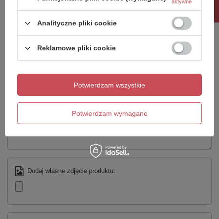
aktywne
dla innych.
Taric
39221000
Gwarancja
2 lata
Analityczne pliki cookie
Napisz swoją opinię
Reklamowe pliki cookie
Twoja ocena:
5/5
Potwierdzam wszystkie
Treść twojej opinii
Potwierdzam wymagane
Dodaj własne zdjęcie produktu: