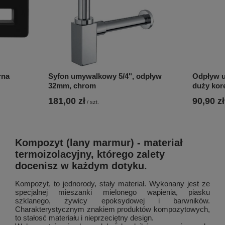
rna
Syfon umywalkowy 5/4", odpływ
Odpływ u
32mm, chrom
duży kor
181,00 zł
90,90 zł
/
szt.
Kompozyt (lany marmur) - materiał
termoizolacyjny, którego zalety
docenisz w każdym dotyku.
Kompozyt, to jednorody, stały materiał. Wykonany jest ze
specjalnej mieszanki mielonego wapienia, piasku
szklanego, żywicy epoksydowej i barwników.
Charakterystycznym znakiem produktów kompozytowych,
to stałosć materiału i nieprzeciętny design.