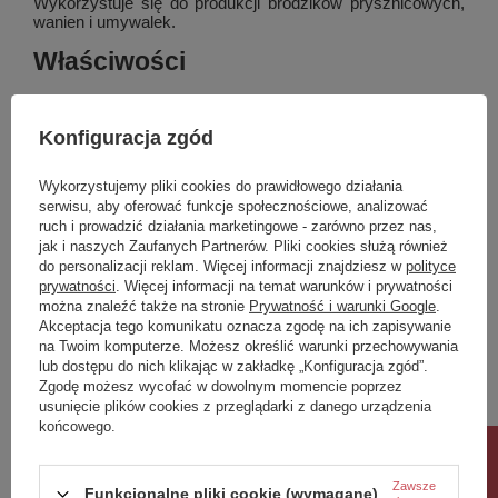
Wykorzystuje się do produkcji brodzików prysznicowych,
wanien i umywalek.
Właściwości
Marka
SAPHO
3D model
TAK
Konfiguracja zgód
Rozmiar
100x12x46 cm
Szerokość
1000 mm
Wykorzystujemy pliki cookies do prawidłowego działania
serwisu, aby oferować funkcje społecznościowe, analizować
Wysokość
120 mm
Pokaż więcej
ruch i prowadzić działania marketingowe - zarówno przez nas,
Głębokość
460 mm
jak i naszych Zaufanych Partnerów. Pliki cookies służą również
Kolor
Biały
do personalizacji reklam. Więcej informacji znajdziesz w
polityce
Materiał
Kompozyt
prywatności
. Więcej informacji na temat warunków i prywatności
Marka
Sapho
można znaleźć także na stronie
Prywatność i warunki Google
.
Instalacja
Zawieszenie na ścianie - śruby
Akceptacja tego komunikatu oznacza zgodę na ich zapisywanie
Typ umywalki
Umywalka
Podmiot odpowiedzialny za ten
UBC s.r.o.
Więcej
na Twoim komputerze. Możesz określić warunki przechowywania
produkt na terenie UE
Ilość otworów na baterię
1 otwór
lub dostępu do nich klikając w zakładkę „Konfiguracja zgód”.
Zgodę możesz wycofać w dowolnym momencie poprzez
Przelew
TAK
Symbol
AT100
usunięcie plików cookies z przeglądarki z danego urządzenia
Kształt
Prostokątny
końcowego.
Waga / szt.
23.0000 kg
Potrzebujesz pomocy? Masz pytania?
Rabat 10%
Opakowanie
1 szt.
Zadaj pytanie a my odpowiemy niezwłocznie,
Zawsze
Zadaj pytanie
EAN
najciekawsze pytania i odpowiedzi publikując
8590913972485
Funkcjonalne pliki cookie (wymagane)