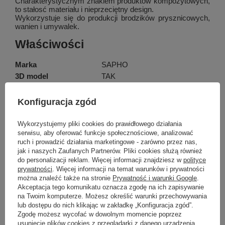
Charakterystycznym znakiem produktów kompozytowych,
to stałosć materiału i nieprzeciętny design.
Wykorzystuje się do produkcji brodzików prysznicowych,
wanien i umywalek.
Właściwości
Marka
SAPHO
3D model
TAK
Rozmiar
100x12x46 cm
Szerokość
1000 mm
Konfiguracja zgód
Wysokość
120 mm
Pokaż więcej
Głębokość
460 mm
Wykorzystujemy pliki cookies do prawidłowego działania
serwisu, aby oferować funkcje społecznościowe, analizować
Kolor
Biały
ruch i prowadzić działania marketingowe - zarówno przez nas,
Materiał
Kompozyt
jak i naszych Zaufanych Partnerów. Pliki cookies służą również
Marka
Sapho
Instalacja
Zawieszenie na ścianie - śruby
do personalizacji reklam. Więcej informacji znajdziesz w
polityce
Typ umywalki
Umywalka podwójna
prywatności
. Więcej informacji na temat warunków i prywatności
Podmiot odpowiedzialny za ten
UBC s.r.o.
Więcej
produkt na terenie UE
można znaleźć także na stronie
Prywatność i warunki Google
.
Ilość otworów na baterię
2 otwory
Akceptacja tego komunikatu oznacza zgodę na ich zapisywanie
Przelew
TAK
Symbol
AT100-2
na Twoim komputerze. Możesz określić warunki przechowywania
Kształt
Prostokątny
lub dostępu do nich klikając w zakładkę „Konfiguracja zgód”.
Zgodę możesz wycofać w dowolnym momencie poprzez
Waga / szt.
23.0000 kg
Potrzebujesz pomocy? Masz pytania?
usunięcie plików cookies z przeglądarki z danego urządzenia