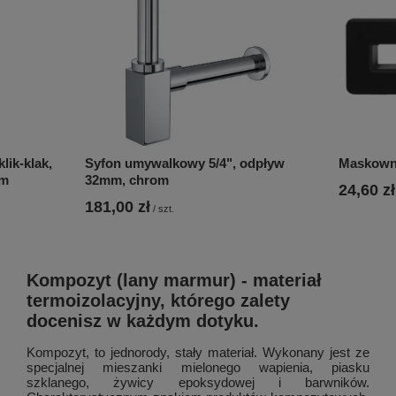
ik-klak,
Syfon umywalkowy 5/4", odpływ
Maskowni
om
32mm, chrom
24,60 zł
181,00 zł
/
szt.
Kompozyt (lany marmur) - materiał
termoizolacyjny, którego zalety
docenisz w każdym dotyku.
Kompozyt, to jednorody, stały materiał. Wykonany jest ze
specjalnej mieszanki mielonego wapienia, piasku
szklanego, żywicy epoksydowej i barwników.