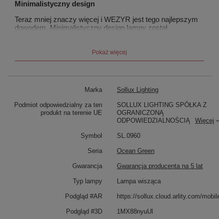
Minimalistyczny design
Teraz mniej znaczy więcej i WEZYR jest tego najlepszym
dowodem. Minimalistyczny design lampy został
zainspirowany industrialnym stylem, ale doskonale
uzupełnia także nowoczesne i loftowe wnętrza - dodając im
lekkości i elegancji.
Pokaż więcej
Wygoda czyszczenia
Prosta forma wąskiej, punktowej lampy wiszącej
Marka
Sollux Lighting
gwarantuje, że sprzątanie nie zajmie Ci dużo czasu.
WEZYR wystarczy przetrzeć ściereczką i po kilku
Podmiot odpowiedzialny za ten
SOLLUX LIGHTING SPÓŁKA Z
sekundach jest już czysta.
produkt na terenie UE
OGRANICZONĄ
ODPOWIEDZIALNOŚCIĄ
Więcej
Tania i szybka wymiana żarówki
Symbol
SL.0960
Zamiast modułów ledowych zastosowaliśmy wymienne
żarówki G9*, dzięki czemu możesz dowolnie dobrać moc i
Seria
Ocean Green
barwę światła do swojego wnętrza. Dodatkowo sama
eksploatacja WEZYRA jest wyjątkowo ekonomiczna - gdy
Gwarancja
Gwarancja producenta na 5 lat
źródło światła się zepsuje, wymieniasz tylko żarówkę, a nie
całą lampę.
Typ lampy
Lampa wisząca
Podgląd #AR
https://sollux.cloud.arlity.com/mob
*źródło światła nie jest w komplecie
Podgląd #3D
1MX88nyuUl
3 wersje jednej lampy