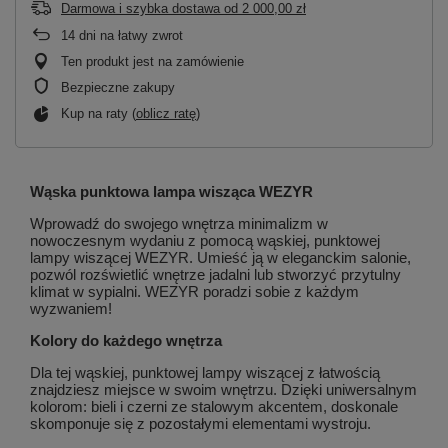
Darmowa i szybka dostawa
od
2 000,00 zł
14
dni na łatwy zwrot
Ten produkt jest na zamówienie
Bezpieczne zakupy
Kup na raty (
oblicz ratę
)
Wąska punktowa lampa wisząca WEZYR
Wprowadź do swojego wnętrza minimalizm w
nowoczesnym wydaniu z pomocą wąskiej, punktowej
lampy wiszącej WEZYR. Umieść ją w eleganckim salonie,
pozwól rozświetlić wnętrze jadalni lub stworzyć przytulny
klimat w sypialni. WEZYR poradzi sobie z każdym
wyzwaniem!
Kolory do każdego wnętrza
Dla tej wąskiej, punktowej lampy wiszącej z łatwością
znajdziesz miejsce w swoim wnętrzu. Dzięki uniwersalnym
kolorom: bieli i czerni ze stalowym akcentem, doskonale
skomponuje się z pozostałymi elementami wystroju.