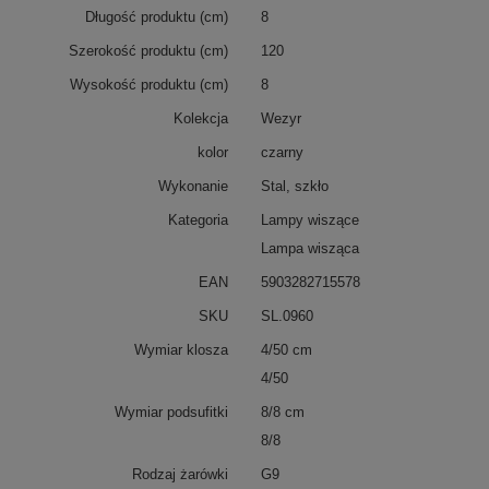
Długość produktu (cm)
8
Wąską, punktową lampę wiszącą WEZYR możesz kupić
aż w 3 wersjach: z 1, 2 lub 3 punktami światła. Dzięki temu
Szerokość produktu (cm)
120
idealnie dobierzesz ją do wielkości pomieszczenia - tak,
aby odzwierciedliła Twoją aranżacyjną wizję.
Wysokość produktu (cm)
8
Kolekcja
Wezyr
kolor
czarny
Wykonanie
Stal, szkło
Kategoria
Lampy wiszące
Lampa wisząca
EAN
5903282715578
SKU
SL.0960
Wymiar klosza
4/50 cm
4/50
Wymiar podsufitki
8/8 cm
8/8
Rodzaj żarówki
G9