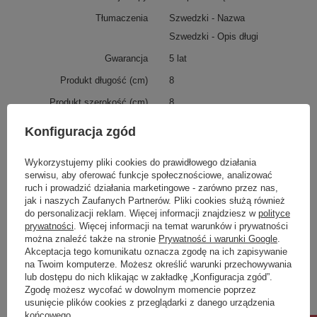
Tłumaczenia
Szwedzki - Nazwa
Szwedzki - Opis długi
Gwarancja
5 lat
Produkt długość (cm)
8
Produkt szerokość (cm)
8
Produkt wysokość (cm)
120
Konfiguracja zgód
Karton długość (cm)
141
Wykorzystujemy pliki cookies do prawidłowego działania
51,5
serwisu, aby oferować funkcje społecznościowe, analizować
Karton szerokość (cm)
8
ruch i prowadzić działania marketingowe - zarówno przez nas,
jak i naszych Zaufanych Partnerów. Pliki cookies służą również
12,5
do personalizacji reklam. Więcej informacji znajdziesz w
polityce
prywatności
. Więcej informacji na temat warunków i prywatności
Karton wysokość (cm)
52
można znaleźć także na stronie
Prywatność i warunki Google
.
7
Akceptacja tego komunikatu oznacza zgodę na ich zapisywanie
na Twoim komputerze. Możesz określić warunki przechowywania
Karton objętość (m3)
0,058656
lub dostępu do nich klikając w zakładkę „Konfiguracja zgód”.
0,00450625
Zgodę możesz wycofać w dowolnym momencie poprzez
usunięcie plików cookies z przeglądarki z danego urządzenia
Waga netto (kg)
0,85
końcowego.