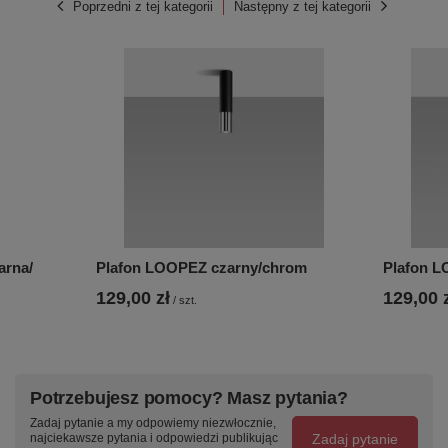
Poprzedni z tej kategorii
Następny z tej kategorii
arna/
Plafon LOOPEZ czarny/chrom
Plafon L
129,00 zł
129,00 
/
szt.
Potrzebujesz pomocy? Masz pytania?
Zadaj pytanie a my odpowiemy niezwłocznie,
Zadaj pytanie
najciekawsze pytania i odpowiedzi publikując