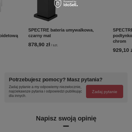
EAN
8590913825873
Taric
84818011
Gwarancja
6 lat
SPECTRE bateria umywalkowa,
SPECTRE
bidetową
czarny mat
podtynko
chrom
878,90 zł
/
szt.
929,10 
Potrzebujesz pomocy? Masz pytania?
Zadaj pytanie a my odpowiemy niezwłocznie,
Zadaj pytanie
najciekawsze pytania i odpowiedzi publikując
dla innych.
Napisz swoją opinię