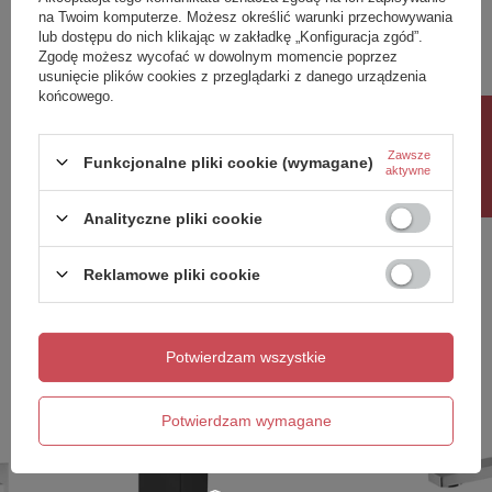
Przedłużona gwarancja na szczelność baterii
na Twoim komputerze. Możesz określić warunki przechowywania
Symbol
1102-42
lub dostępu do nich klikając w zakładkę „Konfiguracja zgód”.
Jak wymienić głowicę
» Film instruktażowy, jak wymienić
Zgodę możesz wycofać w dowolnym momencie poprzez
Seria
LATUS
głowice w baterii z tej serii
usunięcie plików cookies z przeglądarki z danego urządzenia
końcowego.
Produkt na zamówienie czas
0
Właściwości
oczekiwania na dostawę z
Rabat 10%
produkcji (dni):
Zawsze
Funkcjonalne pliki cookie (wymagane)
Marka
SAPHO
Gwarancja w miesiącach
72
aktywne
Seria
LATUS
kolor
chrom
Szerokość
140 mm
Analityczne pliki cookie
Wysokość
180 mm
Zobacz również
Kolor
Chrom
Reklamowe pliki cookie
Materiał
Mosiądz
Kształt
Kanciaste
Poprzedni z tej kategorii
Następny z tej kategorii
Instalacja
Podtynkowa
Potwierdzam wszystkie
Rodzaj sterowania
Dźwignia
Rodzaj przełącznika
Ciśnieniowy
Średnica głowicy
35 mm
Potwierdzam wymagane
Wyposażenie
2 funkcyjna
Waga / szt.
1.9860 kg
Opakowanie
1 szt.