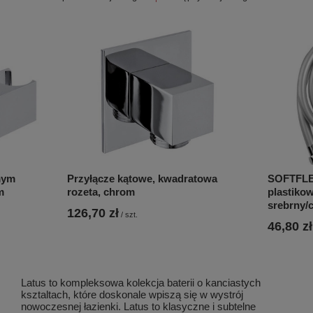
mym
Przyłącze kątowe, kwadratowa
SOFTFLE
m
rozeta, chrom
plastikow
srebrny/
126,70 zł
/
szt.
46,80 zł
Latus to kompleksowa kolekcja baterii o kanciastych
ksztaltach, które doskonale wpiszą się w wystrój
nowoczesnej łazienki. Latus to klasyczne i subtelne