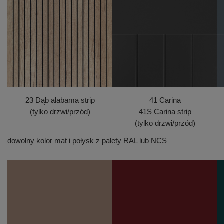
23 Dąb alabama strip
41 Carina
(tylko drzwi/przód)
41S Carina strip
(tylko drzwi/przód)
dowolny kolor mat i połysk z palety RAL lub NCS