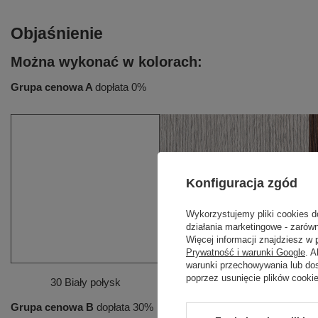
Objaśnienie
Można wykonać w kolorach:
Grupa cenowa A
dopłata 0%
Konfiguracja zgód
Wykorzystujemy pliki cookies d
działania marketingowe - zarówn
Więcej informacji znajdziesz w
Prywatność i warunki Google
. 
warunki przechowywania lub do
poprzez usunięcie plików cooki
30 Biały połysk
11 Dąb srebrny
Grupa cenowa B
dopłata 30%