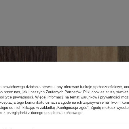
o prawidłowego działania serwisu, aby oferować funkcje społecznościowe, an
o przez nas, jak i naszych Zaufanych Partnerów. Pliki cookies służą również 
polityce prywatności
. Więcej informacji na temat warunków i prywatności moż
Akceptacja tego komunikatu oznacza zgodę na ich zapisywanie na Twoim kom
stępu do nich klikając w zakładkę „Konfiguracja zgód”. Zgodę możesz wyco
es z przeglądarki z danego urządzenia końcowego.
16 Sosna rustyk
22 Dąb alabama