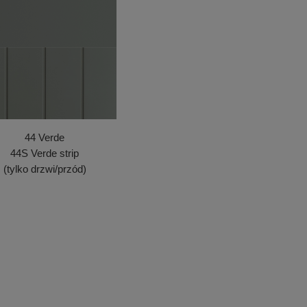
44 Verde
44S Verde strip
(tylko drzwi/przód)