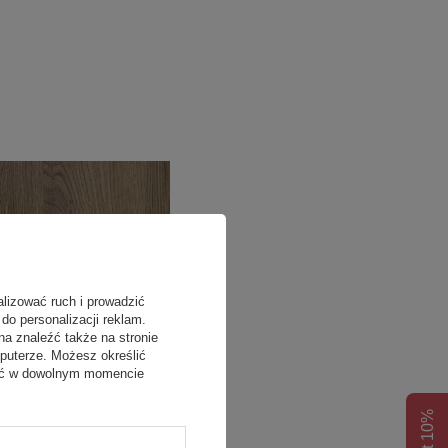
alizować ruch i prowadzić
do personalizacji reklam.
na znaleźć także na stronie
puterze. Możesz określić
fać w dowolnym momencie
25 Dąb cuneo