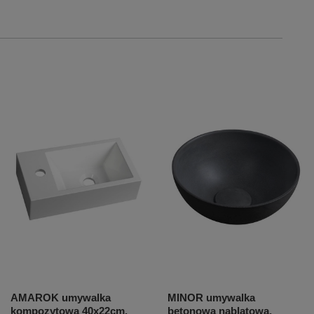
AMAROK umywalka
MINOR umywalka
kompozytowa 40x22cm,
betonowa nablatowa,