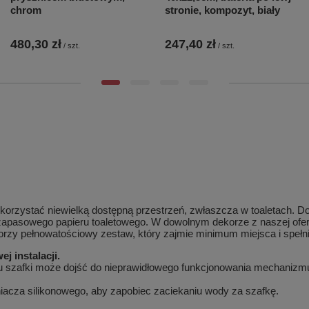
chrom
stronie, kompozyt, biały
480,30 zł
247,40 zł
/
szt.
/
szt.
orzystać niewielką dostępną przestrzeń, zwłaszcza w toaletach. 
 zapasowego papieru toaletowego. W dowolnym dekorze z naszej of
orzy pełnowatościowy zestaw, który zajmie minimum miejsca i speł
 instalacji.
su szafki może dojść do nieprawidłowego funkcjonowania mechanizmu
niacza silikonowego, aby zapobiec zaciekaniu wody za szafkę.