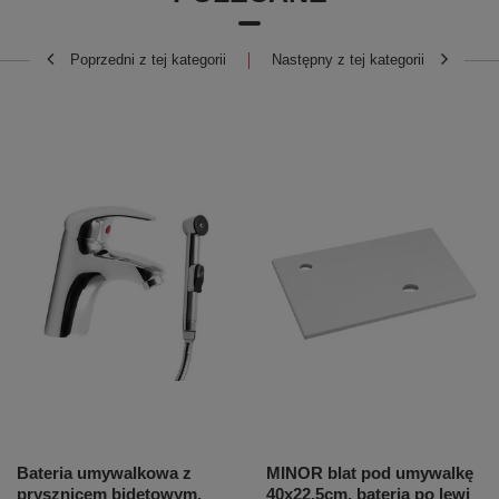
Poprzedni z tej kategorii
Następny z tej kategorii
Bateria umywalkowa z
MINOR blat pod umywalkę
prysznicem bidetowym,
40x22,5cm, bateria po lewj