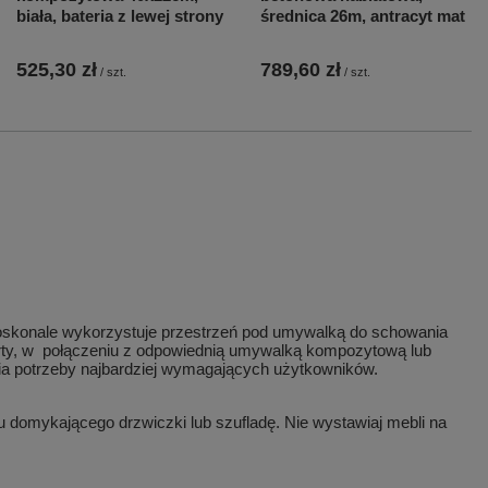
biała, bateria z lewej strony
średnica 26m, antracyt mat
525,30 zł
789,60 zł
/
szt.
/
szt.
Doskonale wykorzystuje przestrzeń pod umywalką do schowania
erty, w połączeniu z odpowiednią umywalką kompozytową lub
nia potrzeby najbardziej wymagających użytkowników.
 domykającego drzwiczki lub szufladę. Nie wystawiaj mebli na