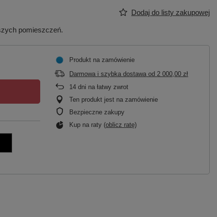
Dodaj do listy zakupowej
jszych pomieszczeń.
Produkt na zamówienie
Darmowa i szybka dostawa
od
2 000,00 zł
14
dni na łatwy zwrot
Ten produkt jest na zamówienie
Bezpieczne zakupy
Kup na raty (
oblicz ratę
)