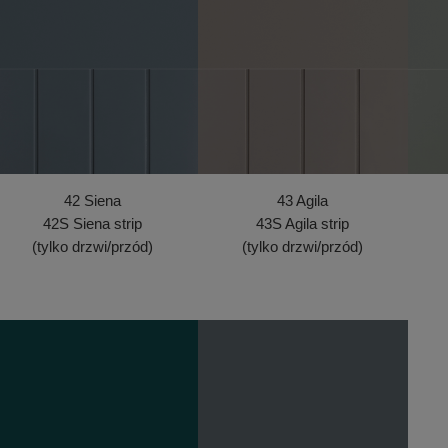
42 Siena
43 Agila
42S Siena strip
43S Agila strip
(tylko drzwi/przód)
(tylko drzwi/przód)