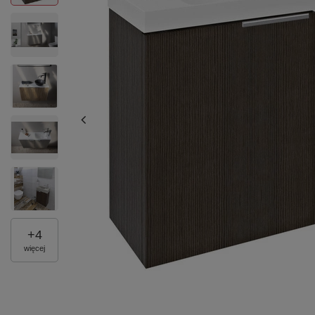
+
4
więcej