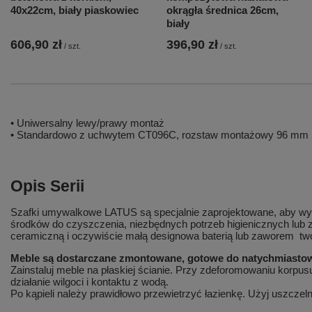
40x22cm, biały piaskowiec
okrągła średnica 26cm,
biały
606,90 zł
396,90 zł
/
szt.
/
szt.
• Uniwersalny lewy/prawy montaż
• Standardowo z uchwytem CT096C, rozstaw montażowy 96 mm
Opis Serii
Szafki umywalkowe LATUS są specjalnie zaprojektowane, aby wyk
środków do czyszczenia, niezbędnych potrzeb higienicznych lub
ceramiczną i oczywiście małą designowa baterią lub zaworem tw
Meble są dostarczane zmontowane, gotowe do natychmiastowej
Zainstaluj meble na płaskiej ścianie. Przy zdeforomowaniu korpu
działanie wilgoci i kontaktu z wodą.
Po kąpieli należy prawidłowo przewietrzyć łazienkę. Użyj uszczel