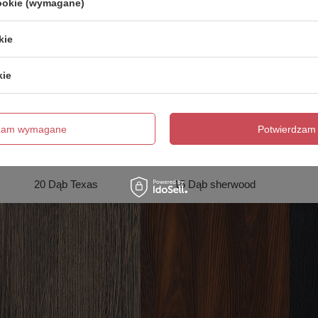
cookie (wymagane)
kie
kie
dzam wymagane
Potwierdzam 
20 Dąb Texas
15 Dąb sherwood