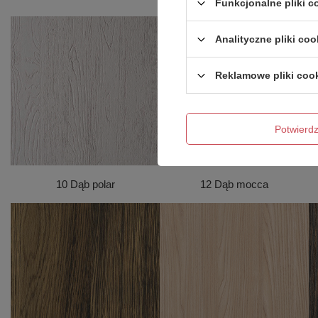
Funkcjonalne pliki 
Analityczne pliki coo
Reklamowe pliki coo
Potwier
10 Dąb polar
12 Dąb mocca