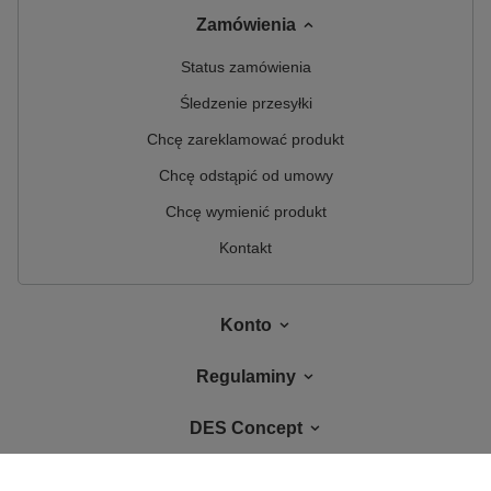
Zamówienia
Status zamówienia
Śledzenie przesyłki
Chcę zareklamować produkt
Chcę odstąpić od umowy
Chcę wymienić produkt
Kontakt
Konto
Regulaminy
DES Concept
W sklepie prezentujemy ceny brutto (z VAT).
Stawki VAT dla konsumentów z