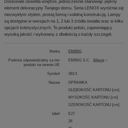
Doskonale oświetla wnętrze, jednocześnie stanowiąc piękny
element dekoracyjny Twojego domu. Seria LENOX wyróżnia się
niezwykłym stylem, prostą formą i solidną konstrukcją. Lampy
są dostępne w wersjach na 1, 2 lub 3 źródła światła oraz w kilku
opcjach kolorystycznych. To produkt polski, zapewniający
wysoką jakość i wykonany z dbałością o każdy szczegół.
Marka
EMIBIG
Podmiot odpowiedzialny za ten
EMIBIG S.C.
Więcej
produkt na terenie UE
Symbol
391/1
Nazwa
OPRAWKA
GŁĘBOKOŚĆ KARTONU [cm]
WYSOKOŚC KARTONU [cm]
SZEROKOŚĆ KARTONU [cm]
label
E27
28