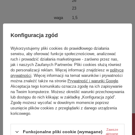
26
23
waga
1,5
regulowana Wysokosc
Tak
Konfiguracja zgód
material
Stal lakierowana
kolorLampy
Czarny/biały
Wykorzystujemy pliki cookies do prawidłowego działania
serwisu, aby oferować funkcje społecznościowe, analizować
kolor klosza
N/D
ruch i prowadzić działania marketingowe - zarówno przez nas,
srednica Klosza
N/D
jak i naszych Zaufanych Partnerów. Pliki cookies służą również
do personalizacji reklam. Więcej informacji znajdziesz w
polityce
dlugoscLampy
80
prywatności
. Więcej informacji na temat warunków i prywatności
można znaleźć także na stronie
Prywatność i warunki Google
.
żarówki
1
Akceptacja tego komunikatu oznacza zgodę na ich zapisywanie
na Twoim komputerze. Możesz określić warunki przechowywania
oprawka
E27
lub dostępu do nich klikając w zakładkę „Konfiguracja zgód”.
watt
15W MAX LED
Zgodę możesz wycofać w dowolnym momencie poprzez
usunięcie plików cookies z przeglądarki z danego urządzenia
końcowego.
Potrzebujesz pomocy? Masz pytania?
Rabat 10%
Zadaj pytanie a my odpowiemy niezwłocznie,
Zadaj pytanie
najciekawsze pytania i odpowiedzi publikując
Zawsze
Funkcjonalne pliki cookie (wymagane)
dla innych.
aktywne