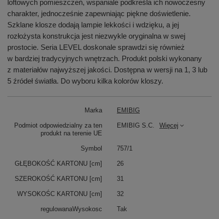
loftowych pomieszczeń, wspaniale podkreśla ich nowoczesny
charakter, jednocześnie zapewniając piękne doświetlenie.
Szklane klosze dodają lampie lekkości i wdzięku, a jej
rozłożysta konstrukcja jest niezwykle oryginalna w swej
prostocie. Seria LEVEL doskonale sprawdzi się również
w bardziej tradycyjnych wnętrzach. Produkt polski wykonany
z materiałów najwyższej jakości. Dostępna w wersji na 1, 3 lub
5 źródeł światła. Do wyboru kilka kolorów kloszy.
Marka
EMIBIG
Podmiot odpowiedzialny za ten
EMIBIG S.C.
Więcej
produkt na terenie UE
Symbol
757/1
GŁĘBOKOŚĆ KARTONU [cm]
26
SZEROKOŚĆ KARTONU [cm]
31
WYSOKOŚC KARTONU [cm]
32
regulowanaWysokosc
Tak