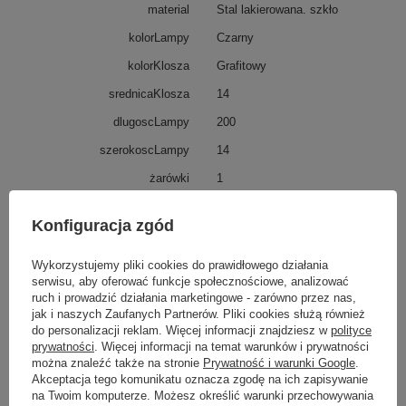
material
Stal lakierowana. szkło
kolorLampy
Czarny
kolorKlosza
Grafitowy
srednicaKlosza
14
dlugoscLampy
200
szerokoscLampy
14
żarówki
1
oprawka
E27
Konfiguracja zgód
watt
15W MAX LED
Nazwa
OPRAWKA
Wykorzystujemy pliki cookies do prawidłowego działania
serwisu, aby oferować funkcje społecznościowe, analizować
WYSOKOŚC KARTONU [cm]
ruch i prowadzić działania marketingowe - zarówno przez nas,
SZEROKOŚĆ KARTONU [cm]
jak i naszych Zaufanych Partnerów. Pliki cookies służą również
do personalizacji reklam. Więcej informacji znajdziesz w
polityce
GŁĘBOKOŚĆ KARTONU [cm]
prywatności
. Więcej informacji na temat warunków i prywatności
label
E27
można znaleźć także na stronie
Prywatność i warunki Google
.
Akceptacja tego komunikatu oznacza zgodę na ich zapisywanie
32
na Twoim komputerze. Możesz określić warunki przechowywania