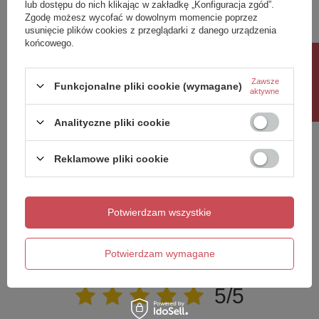
31
lub dostępu do nich klikając w zakładkę „Konfiguracja zgód”.
Zgodę możesz wycofać w dowolnym momencie poprzez
26
usunięcie plików cookies z przeglądarki z danego urządzenia
waga
1,5
końcowego.
Rabat 10%
regulowana Wysokosc
Tak
Zawsze
Funkcjonalne pliki cookie (wymagane)
kolor klosza
Grafitowy
aktywne
srednica Klosza
14
Analityczne pliki cookie
Potrzebujesz pomocy? Masz pytania?
Reklamowe pliki cookie
Zadaj pytanie a my odpowiemy niezwłocznie,
Zadaj pytanie
najciekawsze pytania i odpowiedzi publikując
dla innych.
Potwierdzam wszystkie
Napisz swoją opinię
Potwierdzam wymagane
Twoja ocena:
5/5