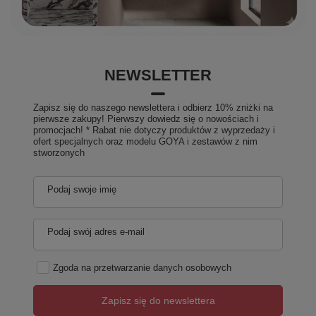
Kształt
Prostokątne
Instalacja
Do zabudowy
Średnica odpływu
52 mm
System hydromasażu
HIGHLINE HYDRO
Waga / szt.
43.1500 kg
NEWSLETTER
Opakowanie
1 szt.
EAN
8590729060031
Zapisz się do naszego newslettera i odbierz 10% zniżki na
pierwsze zakupy! Pierwszy dowiedz się o nowościach i
Taric
39221000
promocjach! * Rabat nie dotyczy produktów z wyprzedaży i
Gwarancja
2 lata
ofert specjalnych oraz modelu GOYA i zestawów z nim
stworzonych
Podaj swoje imię
Podaj swój adres e-mail
Zgoda na przetwarzanie danych osobowych
Zapisz się do newslettera