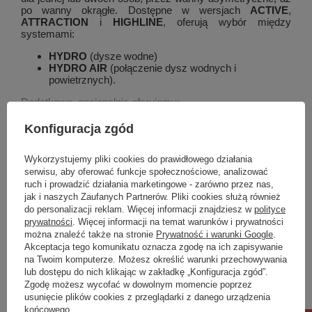
po wanny okrągłe. Dostępne w wersjach
ACTIVE
,
ATTRACTION
i
HIGHLINE
, oferują wybór między
systemami:
HYDRO
(dysze wodne)
HYDRO AIR
(połączenie dysz wodnych i
powietrznych).
Dodatkowo, opcjonalnie oferujemy:
Coloroterapię
– dla relaksu i stworzenia wyjątkowej
Konfiguracja zgód
atmosfery.
Pokaż więcej
Napełnianie przez przelew
– eleganckie i
Wykorzystujemy pliki cookies do prawidłowego działania
praktyczne rozwiązanie.
serwisu, aby oferować funkcje społecznościowe, analizować
Wszystkie systemy hydromasażu dostępne są w kolorach:
ruch i prowadzić działania marketingowe - zarówno przez nas,
Marka
Polysan
chrom
,
biały
oraz
czarny
– bez różnicy w cenie.
jak i naszych Zaufanych Partnerów. Pliki cookies służą również
do personalizacji reklam. Więcej informacji znajdziesz w
polityce
Podmiot odpowiedzialny za ten
UBC s.r.o.
Więcej
Możliwość wykonania wanny w
prywatności
. Więcej informacji na temat warunków i prywatności
produkt na terenie UE
kolorach:
można znaleźć także na stronie
Prywatność i warunki Google
.
Symbol
87111.5010
Akceptacja tego komunikatu oznacza zgodę na ich zapisywanie
Dopłata 30 % do ceny za białą wannę:
na Twoim komputerze. Możesz określić warunki przechowywania
lub dostępu do nich klikając w zakładkę „Konfiguracja zgód”.
Potrzebujesz pomocy? Masz pytania?
Zgodę możesz wycofać w dowolnym momencie poprzez
Zadaj pytanie a my odpowiemy niezwłocznie,
usunięcie plików cookies z przeglądarki z danego urządzenia
Zadaj pytanie
najciekawsze pytania i odpowiedzi publikując
końcowego.