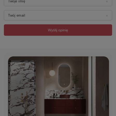
Twoje imię
Zestaw przelewowy z syfonem
Orurowanie ułatwiające odprowadzanie wody
Łatwa instalacja (podobnie jak zwykła wanna +
Twój email
elektroinstalacja)
Stalowy stelaż
Zasilanie 230V/50Hz
Wyślij opinię
Zgodność z normą EN198
Opcjonalnie: Coloroterapia i napełnianie przez
przelew
Właściwości
Marka
POLYSAN
Seria
HYDROMASAŻ SYSTEMY
Rozmiar
170x70x47 cm
Długość
1700 mm
Szerokość
700 mm
Wysokość
470 mm
Objętość
250.00 l
Kolor
Biały
Warianty kolorystyczne
Według wzornika
Materiał
Akryl