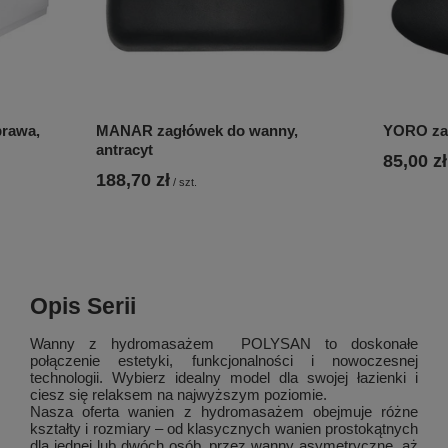
rawa,
MANAR zagłówek do wanny,
YORO zag
antracyt
85,00 zł
188,70 zł
/
szt.
Opis Serii
Wanny z hydromasażem POLYSAN to doskonałe
połączenie estetyki, funkcjonalności i nowoczesnej
technologii. Wybierz idealny model dla swojej łazienki i
ciesz się relaksem na najwyższym poziomie.
Nasza oferta wanien z hydromasażem obejmuje różne
kształty i rozmiary – od klasycznych wanien prostokątnych
dla jednej lub dwóch osób, przez wanny asymetryczne, aż