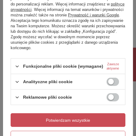
Materiał
Kompozyt
do personalizacji reklam. Więcej informacji znajdziesz w
polityce
Marka
Sapho
Instalacja
Meblowe
prywatności
. Więcej informacji na temat warunków i prywatności
Typ umywalki
Umywalka meblowa
można znaleźć także na stronie
Prywatność i warunki Google
.
Podmiot odpowiedzialny za ten
UBC s.r.o.
Więcej
Akceptacja tego komunikatu oznacza zgodę na ich zapisywanie
produkt na terenie UE
Ilość otworów na baterię
1 otwór
na Twoim komputerze. Możesz określić warunki przechowywania
Przelew
TAK
Symbol
50093
lub dostępu do nich klikając w zakładkę „Konfiguracja zgód”.
Kształt
Prostokątny
Zgodę możesz wycofać w dowolnym momencie poprzez
Produkt na zamówienie czas
0
usunięcie plików cookies z przeglądarki z danego urządzenia
Zestaw zawiera
Zestaw odpływowy
oczekiwania na dostawę z
końcowego.
produkcji (dni):
Waga / szt.
19.0200 kg
Rabat 10%
Opakowanie
1 szt.
Gwarancja w miesiącach
24
EAN
8590913831775
Zawsze
Funkcjonalne pliki cookie (wymagane)
kolor
biały
aktywne
Taric
68109900
Gwarancja
2 lata
Analityczne pliki cookie
Potrzebujesz pomocy? Masz pytania?
Zadaj pytanie a my odpowiemy niezwłocznie,
Zadaj pytanie
najciekawsze pytania i odpowiedzi publikując
Reklamowe pliki cookie
dla innych.
Potwierdzam wszystkie
Napisz swoją opinię