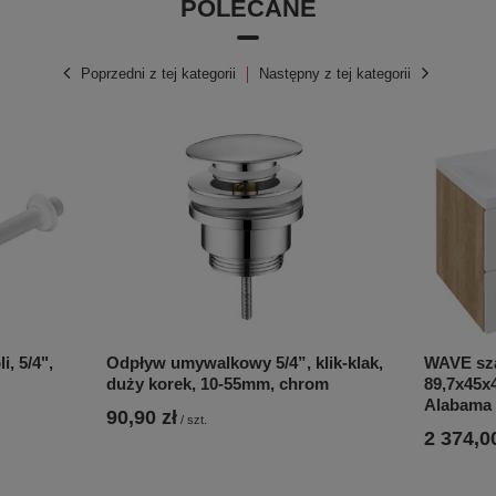
POLECANE
Poprzedni z tej kategorii
Następny z tej kategorii
, 5/4",
Odpływ umywalkowy 5/4”, klik-klak,
WAVE sz
duży korek, 10-55mm, chrom
89,7x45x4
Alabama
90,90 zł
/
szt.
2 374,00