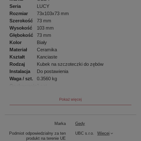
Seria
LUCY
Rozmiar
73x103x73 mm
Szerokość
73 mm
Wysokość
103 mm
Głębokość
73 mm
Kolor
Biały
Materiał
Ceramika
Kształt
Kanciaste
Rodzaj
Kubek na szczoteczki do zębów
Instalacja
Do postawienia
Waga / szt.
0.3560 kg
Opakowanie
1 szt.
EAN
8003341099674
Pokaż więcej
Taric
69120089
Gwarancja
2 lata
Marka
Gedy
Podmiot odpowiedzialny za ten
UBC s.r.o.
Więcej
produkt na terenie UE