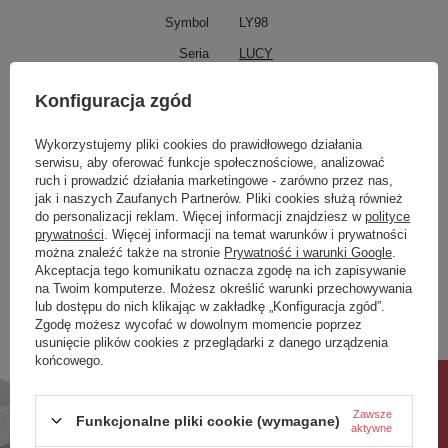
Symbol
LY98
Seria
LUCY
Produkt na zamówienie czas
0
Konfiguracja zgód
oczekiwania na dostawę z
produkcji (dni):
Wykorzystujemy pliki cookies do prawidłowego działania
Gwarancja w miesiącach
24
serwisu, aby oferować funkcje społecznościowe, analizować
kolor
biały
ruch i prowadzić działania marketingowe - zarówno przez nas,
jak i naszych Zaufanych Partnerów. Pliki cookies służą również
do personalizacji reklam. Więcej informacji znajdziesz w
polityce
Zobacz również
prywatności
. Więcej informacji na temat warunków i prywatności
można znaleźć także na stronie
Prywatność i warunki Google
.
Akceptacja tego komunikatu oznacza zgodę na ich zapisywanie
Poprzedni z tej kategorii
Następny z tej kategorii
na Twoim komputerze. Możesz określić warunki przechowywania
lub dostępu do nich klikając w zakładkę „Konfiguracja zgód”.
Zgodę możesz wycofać w dowolnym momencie poprzez
usunięcie plików cookies z przeglądarki z danego urządzenia
końcowego.
Rabat 10%
Zawsze
Funkcjonalne pliki cookie (wymagane)
aktywne