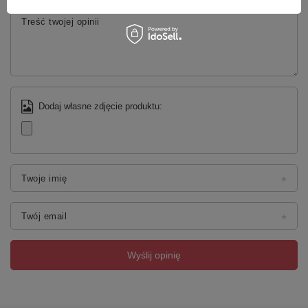
EAN
8590913826047
Taric
70099100
Treść twojej opinii
Gwarancja
2 lata
Dodaj własne zdjęcie produktu:
Twoje imię
Twój email
Wyślij opinię