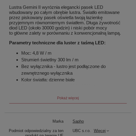
Lustra Gemini II wyróznia elegancki pasek LED
wbudowany po całym obrębie lustra. Światło emitowane
przez piskowany pasek oświetla twoją łazienkę
przyjemnym równomiernym światłem. Długa żywotność
diod LED (około 30000 godzin) i niski pobór mocy
to główne zalety w porównaniu z konwencjonalną lampą.
Parametry techniczne dla luster z taśmą LED:
Moc: 4,8 W / m
Strumień świetlny 300 lm / m
Bez wyłącznika - lustro jest podłączone do
zewnętrznego wyłącznika
Kolor światła: dzienne białe
Temperatura barwowa: 4000 - 5000 K
Chip: Epistar SMD 3528 LED
Pokaż więcej
Ilość diod: 60 / m
Napięcie zasilania: 12 V / DC
Żywotność: 30.000 h
Kąt promienia: 120 °
Marka
Sapho
Temperatura robocza: -20 ° C do + 50 ° C
Podmiot odpowiedzialny za ten
UBC s.r.o.
Więcej
Szerokość taśmy 8 mm
produkt na terenie UE