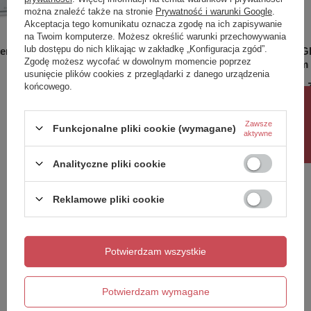
Marka
SAPHO
można znaleźć także na stronie
Prywatność i warunki Google
.
Akceptacja tego komunikatu oznacza zgodę na ich zapisywanie
Seria
GEMINI
na Twoim komputerze. Możesz określić warunki przechowywania
3D model
TAK
lub dostępu do nich klikając w zakładkę „Konfiguracja zgód”.
niem LED
Lustro GEMINI z oświetleniem LED
Lustro G
Rozmiar
150x55x2 cm
Zgodę możesz wycofać w dowolnym momencie poprzez
90x90cm
40x60cm
Szerokość
1500 mm
usunięcie plików cookies z przeglądarki z danego urządzenia
1 310,70 zł
687,60 
końcowego.
/
szt.
Wysokość
550 mm
Rabat 10%
Typ lustra
Lustro z oświetleniem
Kształt
Prostokątna
Zawsze
Funkcjonalne pliki cookie (wymagane)
aktywne
Sterowanie
Nie zawiera
Potrzebujesz pomocy? Masz pytania?
oświetleniem
Zadaj pytanie a my odpowiemy niezwłocznie,
Analityczne pliki cookie
Stopień ochrony
IP44
Zadaj pytanie
najciekawsze pytania i odpowiedzi publikując
dla innych.
Neutralny (4 000 - 5
Kolor LED
Reklamowe pliki cookie
000 K)
Luminacja
2457 lm
Napisz swoją opinię
Żywotność (LED)
30000 godzin
Ochrona przed
Potwierdzam wszystkie
Wyposażenie
korozją
Twoja ocena:
Waga / szt.
15.4900 kg
5/5
Potwierdzam wymagane
Opakowanie
1 szt.