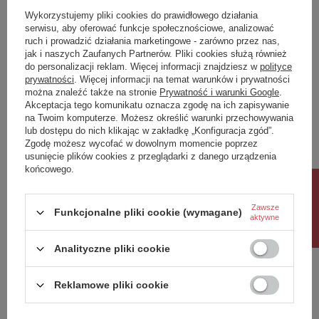
Zadaj pytanie a my odpowiemy niezwłocznie,
Wykorzystujemy pliki cookies do prawidłowego działania
Zadaj pytanie
najciekawsze pytania i odpowiedzi publikując
dla innych.
serwisu, aby oferować funkcje społecznościowe, analizować
ruch i prowadzić działania marketingowe - zarówno przez nas,
jak i naszych Zaufanych Partnerów. Pliki cookies służą również
do personalizacji reklam. Więcej informacji znajdziesz w
polityce
Napisz swoją opinię
prywatności
. Więcej informacji na temat warunków i prywatności
można znaleźć także na stronie
Prywatność i warunki Google
.
Akceptacja tego komunikatu oznacza zgodę na ich zapisywanie
na Twoim komputerze. Możesz określić warunki przechowywania
Twoja ocena:
lub dostępu do nich klikając w zakładkę „Konfiguracja zgód”.
5/5
Zgodę możesz wycofać w dowolnym momencie poprzez
usunięcie plików cookies z przeglądarki z danego urządzenia
końcowego.
Treść twojej opinii
Rabat 10%
Zawsze
Funkcjonalne pliki cookie (wymagane)
aktywne
Analityczne pliki cookie
Dodaj własne zdjęcie produktu:
Reklamowe pliki cookie