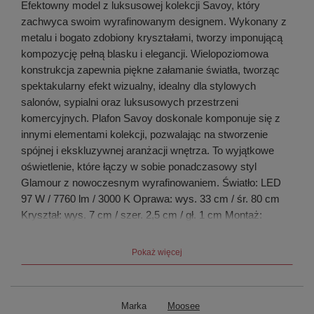
Efektowny model z luksusowej kolekcji Savoy, który
zachwyca swoim wyrafinowanym designem. Wykonany z
metalu i bogato zdobiony kryształami, tworzy imponującą
kompozycję pełną blasku i elegancji. Wielopoziomowa
konstrukcja zapewnia piękne załamanie światła, tworząc
spektakularny efekt wizualny, idealny dla stylowych
salonów, sypialni oraz luksusowych przestrzeni
komercyjnych. Plafon Savoy doskonale komponuje się z
innymi elementami kolekcji, pozwalając na stworzenie
spójnej i ekskluzywnej aranżacji wnętrza. To wyjątkowe
oświetlenie, które łączy w sobie ponadczasowy styl
Glamour z nowoczesnym wyrafinowaniem. Światło: LED
97 W / 7760 lm / 3000 K Oprawa: wys. 33 cm / śr. 80 cm
Kryształ: wys. 7 cm / szer. 2,5 cm / gł. 1 cm Montaż:
instalacja sufitowa Waga netto: 31 kg Wymiary
opakowania: 85 cm / 85 cm / 19 cm.
Pokaż więcej
Marka
Moosee