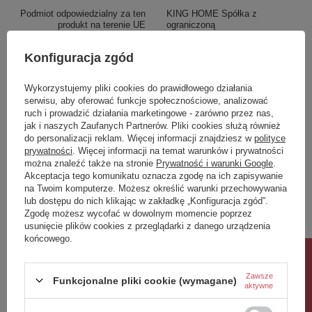
Podmiot odpowiedzialny za ten
KING HOME Spółka z
produkt na terenie UE
ograniczoną
odpowiedzialnością
Więcej
Konfiguracja zgód
materiał
lampy sufitowe
wysokosc_calkowita
33
Wykorzystujemy pliki cookies do prawidłowego działania
serwisu, aby oferować funkcje społecznościowe, analizować
Szerokość
80
ruch i prowadzić działania marketingowe - zarówno przez nas,
jak i naszych Zaufanych Partnerów. Pliki cookies służą również
Potrzebujesz pomocy? Masz pytania?
do personalizacji reklam. Więcej informacji znajdziesz w
polityce
prywatności
. Więcej informacji na temat warunków i prywatności
Zadaj pytanie a my odpowiemy niezwłocznie,
Zadaj pytanie
najciekawsze pytania i odpowiedzi publikując
można znaleźć także na stronie
Prywatność i warunki Google
.
dla innych.
Akceptacja tego komunikatu oznacza zgodę na ich zapisywanie
na Twoim komputerze. Możesz określić warunki przechowywania
lub dostępu do nich klikając w zakładkę „Konfiguracja zgód”.
Zgodę możesz wycofać w dowolnym momencie poprzez
Napisz swoją opinię
usunięcie plików cookies z przeglądarki z danego urządzenia
końcowego.
Rabat 10%
Twoja ocena:
Zawsze
5/5
Funkcjonalne pliki cookie (wymagane)
aktywne