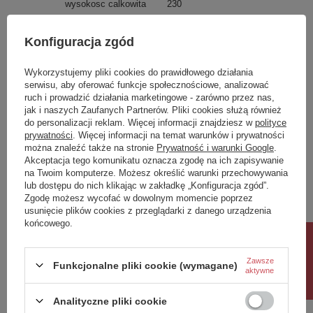
wysokosc calkowita
230
Materiał, wykonanie:
lampy wiszące
Konfiguracja zgód
Ilosc w paczce
1
waga
10,000
Wykorzystujemy pliki cookies do prawidłowego działania
serwisu, aby oferować funkcje społecznościowe, analizować
ruch i prowadzić działania marketingowe - zarówno przez nas,
Potrzebujesz pomocy? Masz pytania?
jak i naszych Zaufanych Partnerów. Pliki cookies służą również
Zadaj pytanie a my odpowiemy niezwłocznie,
do personalizacji reklam. Więcej informacji znajdziesz w
polityce
Zadaj pytanie
najciekawsze pytania i odpowiedzi publikując
prywatności
. Więcej informacji na temat warunków i prywatności
dla innych.
można znaleźć także na stronie
Prywatność i warunki Google
.
Akceptacja tego komunikatu oznacza zgodę na ich zapisywanie
na Twoim komputerze. Możesz określić warunki przechowywania
lub dostępu do nich klikając w zakładkę „Konfiguracja zgód”.
Napisz swoją opinię
Zgodę możesz wycofać w dowolnym momencie poprzez
usunięcie plików cookies z przeglądarki z danego urządzenia
końcowego.
Twoja ocena:
Rabat 10%
5/5
Zawsze
Funkcjonalne pliki cookie (wymagane)
aktywne
Treść twojej opinii
Analityczne pliki cookie