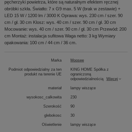
pęcherzyki powietrza, które są naturalnym efektem ręcznej
obróbki szkła. Światło: 7 x G9 max. 5 W (brak w zestawie) +
LED 15 W / 1200 lm / 3000 K Oprawa: wys. 230 cm / szer. 90
cm / gł. 30 cm Klosz: wys. 40 cm / szer. 90 cm / gł. 30 cm
Mocowanie: wys. 40 cm / szer. 90 cm / gł. 30 cm Przewód: 200
cm Montaż: instalacja sufitowa Waga netto: 3 kg Wymiary
opakowania: 100 cm / 44 cm / 36 cm.
Marka
Moosee
Podmiot odpowiedzialny za ten
KING HOME Spółka z
produkt na terenie UE
ograniczoną
odpowiedzialnością
Więcej
materiał
lampy wiszące
wysokosc_calkowita
230
Szerokość
90
glebokosc
30
Oświetlenie
lampy wiszące