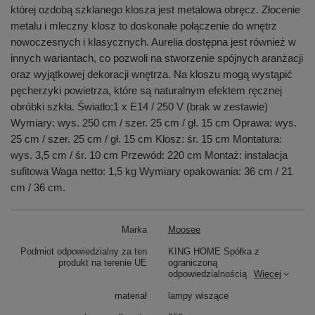
której ozdobą szklanego klosza jest metalowa obręcz. Złocenie
metalu i mleczny klosz to doskonałe połączenie do wnętrz
nowoczesnych i klasycznych. Aurelia dostępna jest również w
innych wariantach, co pozwoli na stworzenie spójnych aranżacji
oraz wyjątkowej dekoracji wnętrza. Na kloszu mogą wystąpić
pęcherzyki powietrza, które są naturalnym efektem ręcznej
obróbki szkła. Światło:1 x E14 / 250 V (brak w zestawie)
Wymiary: wys. 250 cm / szer. 25 cm / gł. 15 cm Oprawa: wys.
25 cm / szer. 25 cm / gł. 15 cm Klosz: śr. 15 cm Montatura:
wys. 3,5 cm / śr. 10 cm Przewód: 220 cm Montaż: instalacja
sufitowa Waga netto: 1,5 kg Wymiary opakowania: 36 cm / 21
cm / 36 cm.
Marka
Moosee
Podmiot odpowiedzialny za ten
KING HOME Spółka z
produkt na terenie UE
ograniczoną
odpowiedzialnością
Więcej
materiał
lampy wiszące