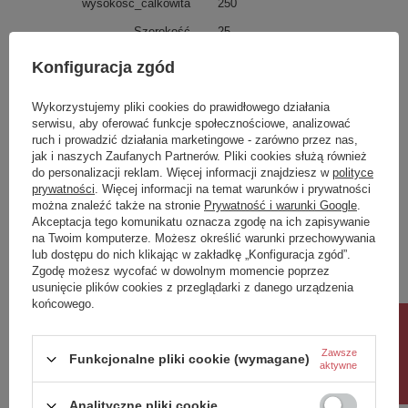
wysokosc_calkowita
250
Szerokość
25
glebokosc
15
Konfiguracja zgód
Oświetlenie
lampy wiszące
Wykorzystujemy pliki cookies do prawidłowego działania
wysokosc calkowita
250
serwisu, aby oferować funkcje społecznościowe, analizować
ruch i prowadzić działania marketingowe - zarówno przez nas,
jak i naszych Zaufanych Partnerów. Pliki cookies służą również
Potrzebujesz pomocy? Masz pytania?
do personalizacji reklam. Więcej informacji znajdziesz w
polityce
Zadaj pytanie a my odpowiemy niezwłocznie,
prywatności
. Więcej informacji na temat warunków i prywatności
Zadaj pytanie
najciekawsze pytania i odpowiedzi publikując
można znaleźć także na stronie
Prywatność i warunki Google
.
dla innych.
Akceptacja tego komunikatu oznacza zgodę na ich zapisywanie
na Twoim komputerze. Możesz określić warunki przechowywania
lub dostępu do nich klikając w zakładkę „Konfiguracja zgód”.
Zgodę możesz wycofać w dowolnym momencie poprzez
Napisz swoją opinię
usunięcie plików cookies z przeglądarki z danego urządzenia
końcowego.
Rabat 10%
Twoja ocena:
5/5
Zawsze
Funkcjonalne pliki cookie (wymagane)
aktywne
Analityczne pliki cookie