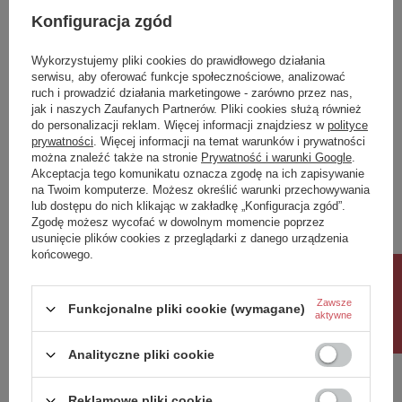
Konfiguracja zgód
wysokosc calkowita
50
Wykorzystujemy pliki cookies do prawidłowego działania
Potrzebujesz pomocy? Masz pytania?
serwisu, aby oferować funkcje społecznościowe, analizować
Zadaj pytanie a my odpowiemy niezwłocznie,
ruch i prowadzić działania marketingowe - zarówno przez nas,
Zadaj pytanie
najciekawsze pytania i odpowiedzi publikując
jak i naszych Zaufanych Partnerów. Pliki cookies służą również
dla innych.
do personalizacji reklam. Więcej informacji znajdziesz w
polityce
prywatności
. Więcej informacji na temat warunków i prywatności
można znaleźć także na stronie
Prywatność i warunki Google
.
Akceptacja tego komunikatu oznacza zgodę na ich zapisywanie
Napisz swoją opinię
na Twoim komputerze. Możesz określić warunki przechowywania
lub dostępu do nich klikając w zakładkę „Konfiguracja zgód”.
Zgodę możesz wycofać w dowolnym momencie poprzez
Twoja ocena:
usunięcie plików cookies z przeglądarki z danego urządzenia
5/5
końcowego.
Rabat 10%
Zawsze
Funkcjonalne pliki cookie (wymagane)
Treść twojej opinii
aktywne
Analityczne pliki cookie
Reklamowe pliki cookie