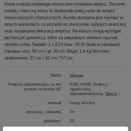
której ozdobą szklanego klosza jest metalowa obręcz. Złocenie
metalu i mleczny klosz to doskonałe połączenie do wnętrz
nowoczesnych i klasycznych. Aurelia dostępna jest również w
innych wariantach, co pozwoli na stworzenie spójnych aranżacji
oraz wyjątkowej dekoracji wnętrza. Na kloszu mogą wystąpić
pęcherzyki powietrza, które są naturalnym efektem ręcznej
obróbki szkła. Światło: 1 x E14 max. 40 W (brak w zestawie)
Oprawa: wys. 50 cm / gł. 20 cm Waga: 1,8 kg Wymiary
opakowania: 27 cm / 32 cm / 57 cm.
Marka
Moosee
Podmiot odpowiedzialny za ten
KING HOME Spółka z
produkt na terenie UE
ograniczoną
odpowiedzialnością
Więcej
materiał
lampy wiszące
wysokosc_calkowita
50
glebokosc
20
Oświetlenie
lampy wiszące