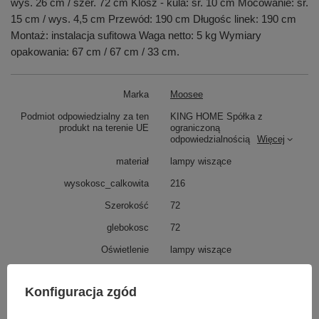
wys. 26 cm / szer. 72 cm Klosz - kula: śr. 10 cm Mocowanie: śr.
15 cm / wys. 4,5 cm Przewód: 190 cm Długośc linek: 190 cm
Montaż: instalacja sufitowa Waga netto: 5 kg Wymiary
opakowania: 67 cm / 67 cm / 33 cm.
Marka
Moosee
Podmiot odpowiedzialny za ten
KING HOME Spółka z
produkt na terenie UE
ograniczoną
odpowiedzialnością
Więcej
materiał
lampy wiszące
wysokosc_calkowita
216
Szerokość
72
glebokosc
72
Oświetlenie
lampy wiszące
wysokosc calkowita
216
Konfiguracja zgód
Materiał, wykonanie:
lampy wiszące
Ilosc w paczce
1