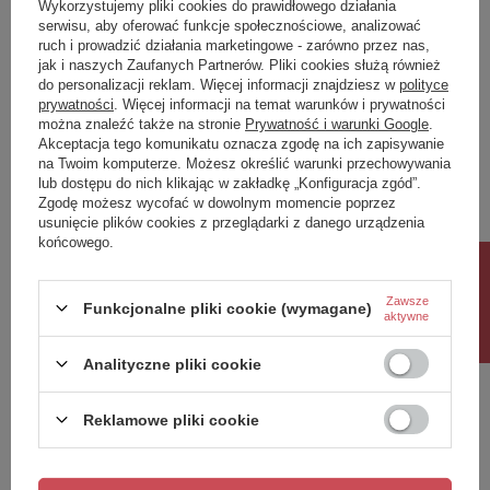
Wykorzystujemy pliki cookies do prawidłowego działania
serwisu, aby oferować funkcje społecznościowe, analizować
waga
176,000
ruch i prowadzić działania marketingowe - zarówno przez nas,
jak i naszych Zaufanych Partnerów. Pliki cookies służą również
Potrzebujesz pomocy? Masz pytania?
do personalizacji reklam. Więcej informacji znajdziesz w
polityce
prywatności
. Więcej informacji na temat warunków i prywatności
Zadaj pytanie a my odpowiemy niezwłocznie,
można znaleźć także na stronie
Prywatność i warunki Google
.
Zadaj pytanie
najciekawsze pytania i odpowiedzi publikując
dla innych.
Akceptacja tego komunikatu oznacza zgodę na ich zapisywanie
na Twoim komputerze. Możesz określić warunki przechowywania
lub dostępu do nich klikając w zakładkę „Konfiguracja zgód”.
Zgodę możesz wycofać w dowolnym momencie poprzez
Napisz swoją opinię
usunięcie plików cookies z przeglądarki z danego urządzenia
końcowego.
Rabat 10%
Twoja ocena:
Zawsze
5/5
Funkcjonalne pliki cookie (wymagane)
aktywne
Analityczne pliki cookie
Treść twojej opinii
Reklamowe pliki cookie