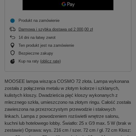
Produkt na zamówienie
Darmowa i szybka dostawa
od
2 000,00 zł
14
dni na łatwy zwrot
Ten produkt jest na zamówienie
Bezpieczne zakupy
Kup na raty (
oblicz ratę
)
MOOSEE lampa wisząca COSMO 72 złota. Lampa wykonana
została z połączenia metalu w złotym kolorze i szklanych,
kulistych kloszy. Dwadzieścia pięć kloszy wykonanych z
mlecznego szkła, umieszczono na złotym ringu. Całość została
zawieszona na przezroczystym przewodzie i stalowych
linkach. Lampa z powodzeniem rozświetli wnętrze salonu,
kuchni lub hotelowego lobby. Światło: 25 x G9 max. 5 W (brak w
zestawie) Oprawa: wys. 216 cm / szer. 72 cm / gł. 72 cm Klosz: