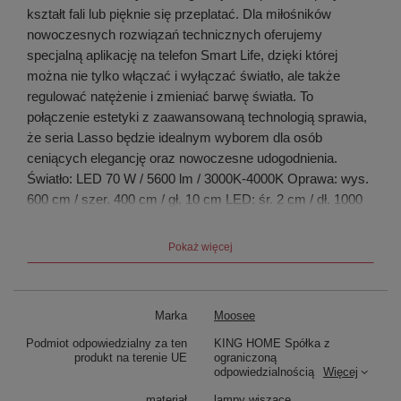
kształt fali lub pięknie się przeplatać. Dla miłośników
nowoczesnych rozwiązań technicznych oferujemy
specjalną aplikację na telefon Smart Life, dzięki której
można nie tylko włączać i wyłączać światło, ale także
regulować natężenie i zmieniać barwę światła. To
połączenie estetyki z zaawansowaną technologią sprawia,
że seria Lasso będzie idealnym wyborem dla osób
ceniących elegancję oraz nowoczesne udogodnienia.
Światło: LED 70 W / 5600 lm / 3000K-4000K Oprawa: wys.
600 cm / szer. 400 cm / gł. 10 cm LED: śr. 2 cm / dł. 1000
cm Mocowanie: śr. 13 cm / wys. 6,5 cm Element
mocowania: wys. 3,5 cm / śr. 1,5 cm Ilość mocowań: 5
Pokaż więcej
Waga netto: 4,6 kg Wymiary opakowania: 46 cm / 46 cm /
20 cm.
Marka
Moosee
Podmiot odpowiedzialny za ten
KING HOME Spółka z
produkt na terenie UE
ograniczoną
odpowiedzialnością
Więcej
materiał
lampy wiszące