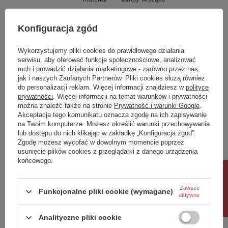
wysokosc_calkowita
600
Konfiguracja zgód
Szerokość
400
glebokosc
10
Wykorzystujemy pliki cookies do prawidłowego działania
serwisu, aby oferować funkcje społecznościowe, analizować
ruch i prowadzić działania marketingowe - zarówno przez nas,
Potrzebujesz pomocy? Masz pytania?
jak i naszych Zaufanych Partnerów. Pliki cookies służą również
Zadaj pytanie a my odpowiemy niezwłocznie,
do personalizacji reklam. Więcej informacji znajdziesz w
polityce
Zadaj pytanie
najciekawsze pytania i odpowiedzi publikując
prywatności
. Więcej informacji na temat warunków i prywatności
dla innych.
można znaleźć także na stronie
Prywatność i warunki Google
.
Akceptacja tego komunikatu oznacza zgodę na ich zapisywanie
na Twoim komputerze. Możesz określić warunki przechowywania
lub dostępu do nich klikając w zakładkę „Konfiguracja zgód”.
Napisz swoją opinię
Zgodę możesz wycofać w dowolnym momencie poprzez
usunięcie plików cookies z przeglądarki z danego urządzenia
końcowego.
Twoja ocena:
Rabat 10%
5/5
Zawsze
Funkcjonalne pliki cookie (wymagane)
aktywne
Treść twojej opinii
Analityczne pliki cookie