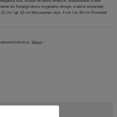
elegancji oraz ociepli nie jedno wnętrze. Wbudowane źródło
 wniesie do Twojego domu oryginalny design, a także wspaniały
. 22 cm / gł. 22 cm Mocowanie: wys. 4 cm / śr. 80 cm Przewód:
dpowiedzialnością
Więcej