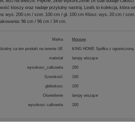
liści na wietrze. Piękne, złote wykończenie ze stali dodaje całości 
owość kloszy oraz nadaje przytulny nastrój. Leafs to kolekcja, która
: wys. 200 cm / szer. 100 cm / gł. 100 cm Klosz: wys. 20 cm / szer
pakowania: 96 cm / 96 cm / 34 cm.
Marka
Moosee
zialny za ten produkt na terenie UE
KING HOME Spółka z ograniczoną o
materiał
lampy wiszące
wysokosc_calkowita
200
Szerokość
100
glebokosc
100
Oświetlenie
lampy wiszące
wysokosc calkowita
200
trzebujesz pomocy? Masz pytania?