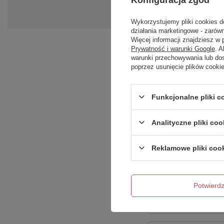
Zadaj pytanie a my odpowiemy ni
Wykorzystujemy pliki cookies d
działania marketingowe - zarówn
Więcej informacji znajdziesz w
Prywatność i warunki Google
. 
warunki przechowywania lub do
poprzez usunięcie plików cooki
Funkcjonalne pliki 
Analityczne pliki coo
Treść twojej opinii
Reklamowe pliki coo
Potwier
Dodaj własne zdję