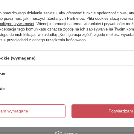
Zadaj 
ezwłocznie, najciekawsze pytania i odpowiedzi publikując dla
innych.
o prawidłowego działania serwisu, aby oferować funkcje społecznościowe, an
o przez nas, jak i naszych Zaufanych Partnerów. Pliki cookies służą również 
polityce prywatności
. Więcej informacji na temat warunków i prywatności moż
Akceptacja tego komunikatu oznacza zgodę na ich zapisywanie na Twoim kom
Napisz swoją opinię
stępu do nich klikając w zakładkę „Konfiguracja zgód”. Zgodę możesz wyco
es z przeglądarki z danego urządzenia końcowego.
Twoja ocena:
5/5
cookie (wymagane)
kie
kie
dzam wymagane
Potwierdzam 
cie produktu: