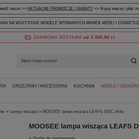
awdź nasze >>
AKTUALNE PROMOCJE I RABATY
<< Kupuj więcej i płać mn
WA NA WSZYSTKIE MODELE WYBRANYCH MAREK MEBLI I OŚWIETLE
DARMOWA DOSTAWA
od 2 000,00 zł
RA
GRZEJNIKI I AKCESORIA
KUCHNIA
MEBLE / DEKORA
nie
Lampy wiszące
MOOSEE lampa wisząca LEAFS DISC złota
MOOSEE lampa wisząca LEAFS DI
+ Dodaj do porównania