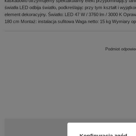
kaskadowo otrzymujemy spektakularny efekt przypominający taniec 
światła LED odbija światło, podkreślając przy tym kształt i wyjątk
element dekoracyjny. Światło: LED 47 W / 3760 lm / 3000 K Oprawa
180 cm Montaż: instalacja sufitowa Waga netto: 15 kg Wymiary o
Podmiot odpowied
Po
Konfiguracja zgód