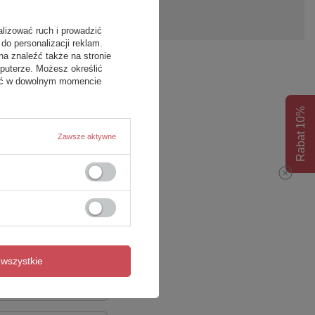
pytanie
alizować ruch i prowadzić
do personalizacji reklam.
na znaleźć także na stronie
puterze. Możesz określić
fać w dowolnym momencie
Rabat 10%
Zawsze aktywne
wszystkie