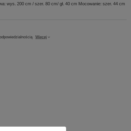
a: wys. 200 cm / szer. 80 cm/ gł. 40 cm Mocowanie: szer. 44 cm
dpowiedzialnością
Więcej