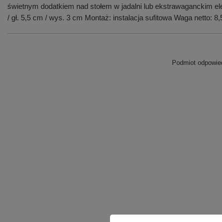
świetnym dodatkiem nad stołem w jadalni lub ekstrawaganckim el
/ gł. 5,5 cm / wys. 3 cm Montaż: instalacja sufitowa Waga netto:
Podmiot odpowied