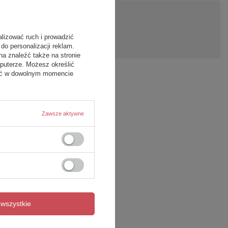
pytanie
alizować ruch i prowadzić
do personalizacji reklam.
na znaleźć także na stronie
puterze. Możesz określić
fać w dowolnym momencie
Zawsze aktywne
wszystkie