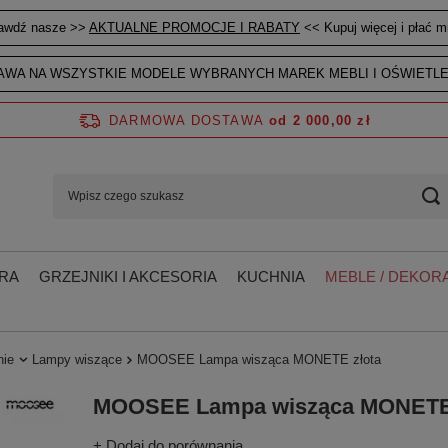
awdź nasze >>
AKTUALNE PROMOCJE I RABATY
<< Kupuj więcej i płać mn
WA NA WSZYSTKIE MODELE WYBRANYCH MAREK MEBLI I OŚWIETLE
DARMOWA DOSTAWA
od 2 000,00 zł
RA
GRZEJNIKI I AKCESORIA
KUCHNIA
MEBLE / DEKORA
nie
Lampy wiszące
MOOSEE Lampa wisząca MONETE złota
MOOSEE Lampa wisząca MONETE 
+ Dodaj do porównania