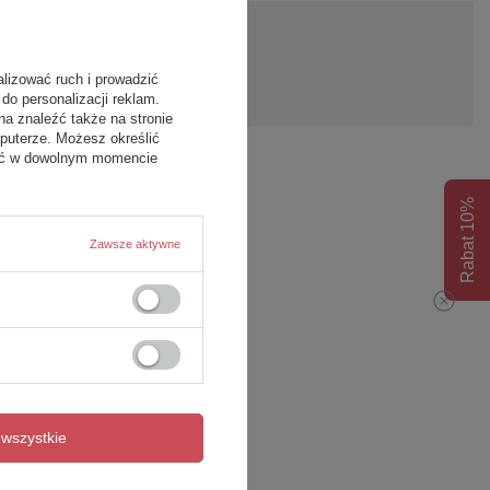
pytanie
alizować ruch i prowadzić
do personalizacji reklam.
na znaleźć także na stronie
puterze. Możesz określić
fać w dowolnym momencie
Rabat 10%
Zawsze aktywne
wszystkie