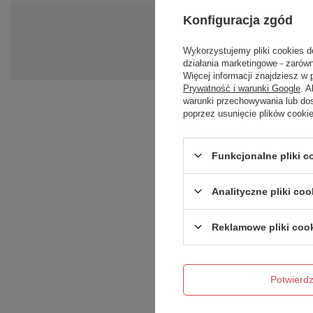
Konfiguracja zgód
Po
Zadaj pytanie a my odpowiemy ni
Wykorzystujemy pliki cookies d
działania marketingowe - zarówn
Więcej informacji znajdziesz w
Prywatność i warunki Google
. 
warunki przechowywania lub do
poprzez usunięcie plików cooki
Funkcjonalne pliki 
Analityczne pliki coo
Treść twojej opinii
Reklamowe pliki coo
Potwier