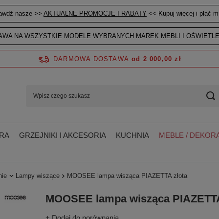
awdź nasze >>
AKTUALNE PROMOCJE I RABATY
<< Kupuj więcej i płać mn
WA NA WSZYSTKIE MODELE WYBRANYCH MAREK MEBLI I OŚWIETLE
DARMOWA DOSTAWA
od 2 000,00 zł
RA
GRZEJNIKI I AKCESORIA
KUCHNIA
MEBLE / DEKORA
nie
Lampy wiszące
MOOSEE lampa wisząca PIAZETTA złota
MOOSEE lampa wisząca PIAZETTA
+ Dodaj do porównania