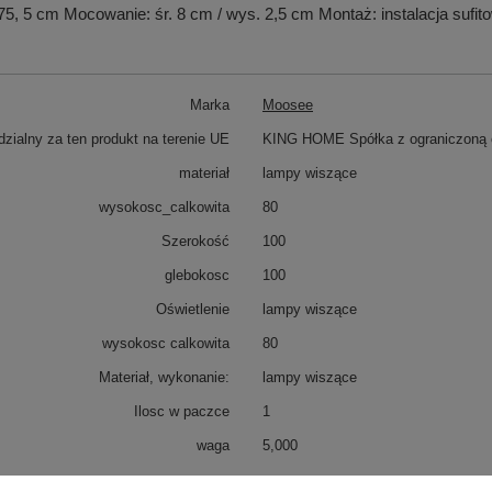
a 75, 5 cm Mocowanie: śr. 8 cm / wys. 2,5 cm Montaż: instalacja suf
Marka
Moosee
zialny za ten produkt na terenie UE
KING HOME Spółka z ograniczoną o
materiał
lampy wiszące
wysokosc_calkowita
80
Szerokość
100
glebokosc
100
Oświetlenie
lampy wiszące
wysokosc calkowita
80
Materiał, wykonanie:
lampy wiszące
Ilosc w paczce
1
waga
5,000