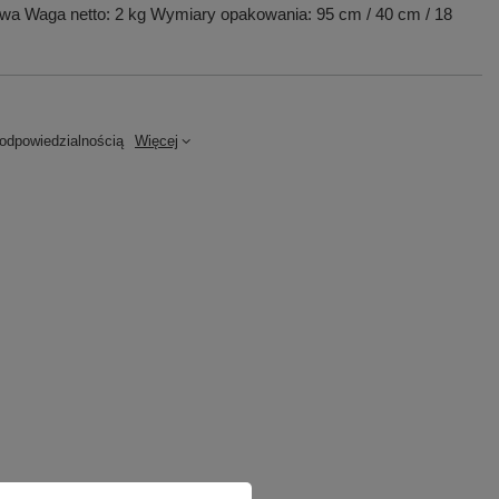
itowa Waga netto: 2 kg Wymiary opakowania: 95 cm / 40 cm / 18
dpowiedzialnością
Więcej