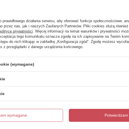
trzebujesz pomocy? Masz pytania?
Zadaj 
ezwłocznie, najciekawsze pytania i odpowiedzi publikując dla
o prawidłowego działania serwisu, aby oferować funkcje społecznościowe, an
innych.
o przez nas, jak i naszych Zaufanych Partnerów. Pliki cookies służą również 
polityce prywatności
. Więcej informacji na temat warunków i prywatności moż
Akceptacja tego komunikatu oznacza zgodę na ich zapisywanie na Twoim kom
stępu do nich klikając w zakładkę „Konfiguracja zgód”. Zgodę możesz wyco
es z przeglądarki z danego urządzenia końcowego.
Napisz swoją opinię
cookie (wymagane)
Twoja ocena:
5/5
kie
kie
dzam wymagane
Potwierdzam 