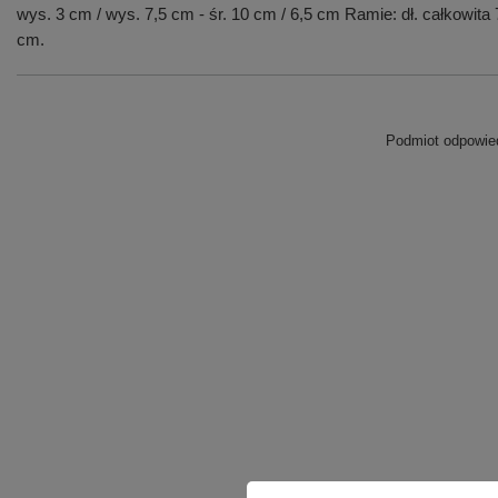
wys. 3 cm / wys. 7,5 cm - śr. 10 cm / 6,5 cm Ramie: dł. całkowit
cm.
Podmiot odpowied