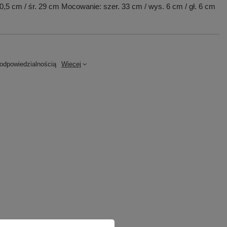
50,5 cm / śr. 29 cm Mocowanie: szer. 33 cm / wys. 6 cm / gł. 6 cm
dpowiedzialnością
Więcej