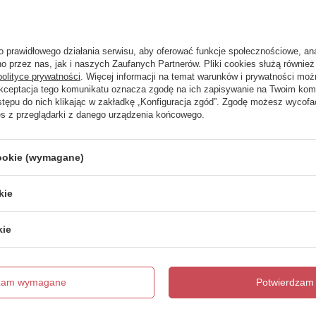
trzebujesz pomocy? Masz pytania?
Zadaj 
ezwłocznie, najciekawsze pytania i odpowiedzi publikując dla
o prawidłowego działania serwisu, aby oferować funkcje społecznościowe, an
innych.
o przez nas, jak i naszych Zaufanych Partnerów. Pliki cookies służą również 
polityce prywatności
. Więcej informacji na temat warunków i prywatności moż
Akceptacja tego komunikatu oznacza zgodę na ich zapisywanie na Twoim kom
stępu do nich klikając w zakładkę „Konfiguracja zgód”. Zgodę możesz wyco
es z przeglądarki z danego urządzenia końcowego.
Napisz swoją opinię
cookie (wymagane)
Twoja ocena:
5/5
kie
kie
dzam wymagane
Potwierdzam 