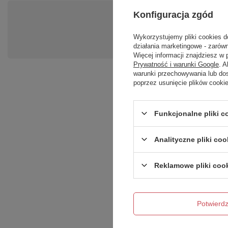
Konfiguracja zgód
Po
Zadaj pytanie a my odpowiemy ni
Wykorzystujemy pliki cookies d
działania marketingowe - zarówn
Więcej informacji znajdziesz w
Prywatność i warunki Google
. 
warunki przechowywania lub do
poprzez usunięcie plików cooki
Funkcjonalne pliki 
Analityczne pliki coo
Treść twojej opinii
Reklamowe pliki coo
Potwier