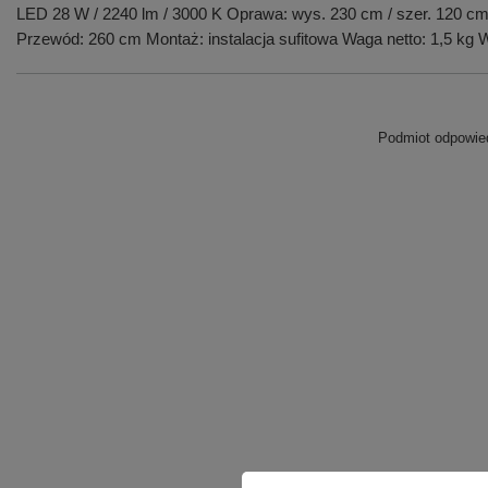
LED 28 W / 2240 lm / 3000 K Oprawa: wys. 230 cm / szer. 120 cm / 
Przewód: 260 cm Montaż: instalacja sufitowa Waga netto: 1,5 kg
Podmiot odpowied