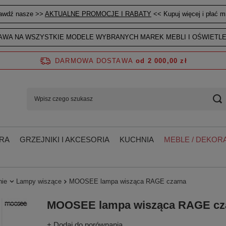
awdź nasze >>
AKTUALNE PROMOCJE I RABATY
<< Kupuj więcej i płać mn
WA NA WSZYSTKIE MODELE WYBRANYCH MAREK MEBLI I OŚWIETLE
DARMOWA DOSTAWA
od 2 000,00 zł
RA
GRZEJNIKI I AKCESORIA
KUCHNIA
MEBLE / DEKORA
nie
Lampy wiszące
MOOSEE lampa wisząca RAGE czarna
MOOSEE lampa wisząca RAGE cz
+ Dodaj do porównania