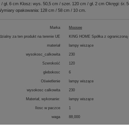
gł. 6 cm Klosz: wys. 50,5 cm / szer. 120 cm / gł. 2 cm Okręgi: śr. 
 Wymiary opakowania: 128 cm / 58 cm / 10 cm.
Marka
Moosee
zialny za ten produkt na terenie UE
KING HOME Spółka z ograniczoną o
materiał
lampy wiszące
wysokosc_calkowita
230
Szerokość
120
glebokosc
6
Oświetlenie
lampy wiszące
wysokosc calkowita
230
Materiał, wykonanie:
lampy wiszące
Ilosc w paczce
1
waga
88,000