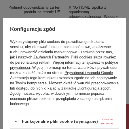
Podmiot odpowiedzialny za ten
KING HOME Spółka z
produkt na terenie UE
ograniczoną
odpowiedzialnością
Więcej
materiał
lampy wiszące
Konfiguracja zgód
wysokosc_calkowita
260
Wykorzystujemy pliki cookies do prawidłowego działania
Szerokość
28
serwisu, aby oferować funkcje społecznościowe, analizować
ruch i prowadzić działania marketingowe - zarówno przez nas,
glebokosc
15
jak i naszych Zaufanych Partnerów. Pliki cookies służą również
do personalizacji reklam. Więcej informacji znajdziesz w
polityce
Potrzebujesz pomocy? Masz pytania?
prywatności
. Więcej informacji na temat warunków i prywatności
można znaleźć także na stronie
Prywatność i warunki Google
.
Zadaj pytanie a my odpowiemy niezwłocznie,
Zadaj pytanie
najciekawsze pytania i odpowiedzi publikując
Akceptacja tego komunikatu oznacza zgodę na ich zapisywanie
dla innych.
na Twoim komputerze. Możesz określić warunki przechowywania
lub dostępu do nich klikając w zakładkę „Konfiguracja zgód”.
Zgodę możesz wycofać w dowolnym momencie poprzez
usunięcie plików cookies z przeglądarki z danego urządzenia
Napisz swoją opinię
końcowego.
Rabat 10%
Zawsze
Twoja ocena:
Funkcjonalne pliki cookie (wymagane)
aktywne
5/5