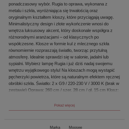
ponadczasowy wybór. Rugia to oprawa, wykonana z
metalu i szkła, wyróżniająca się trwałością oraz
oryginalnym kształtem kloszy, które przyciągają uwagę.
Minimalistyczny design i złote wykończenie wnosi do
wnętrza luksusowy akcent, który doskonale współgra z
różnorodnymi aranżacjami – od klasycznych po
współczesne. Klosze w formie kul z mlecznego szkła
równomiernie rozpraszają światło, tworząc przytulną
atmosferę. Idealnie sprawdzi się w salonie, jadalni lub
sypialni. Wybierz lampę Rugia i już dziś nadaj swojemu
wnętrzu wyjątkowego stylu! Na kloszach mogą wystąpić
pęcherzyki powietrza, które są naturalnym efektem ręcznej
obróbki szkła. Światło: 2 x G9 / 220-230 V / 3000 K (brak w
zestawie) Oprawa: 260 cm / szer. 28 cm / gł. 15 cm Klosz:
wys. 60 cm / szer. 28 cm / gł. 15 cm Kule: sr. 13 cm / gł. 9
cm sr. 17 cm / gł. 10 cm Mocowanie: wys. 3 cm / śr. 10 cm
Pokaż więcej
Waga netto: 1,3 kg.
Marka
Moosee