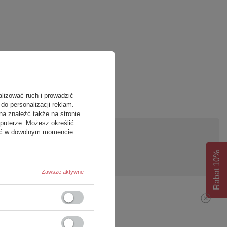
alizować ruch i prowadzić
do personalizacji reklam.
na znaleźć także na stronie
puterze. Możesz określić
fać w dowolnym momencie
pytanie
Rabat 10%
Zawsze aktywne