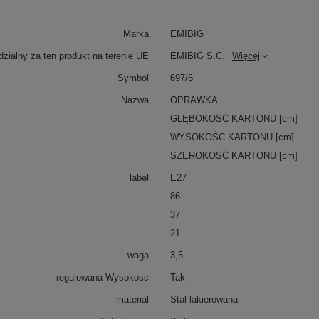
Marka
EMIBIG
zialny za ten produkt na terenie UE
EMIBIG S.C.
Więcej
Symbol
697/6
Nazwa
OPRAWKA
GŁĘBOKOŚĆ KARTONU [cm]
WYSOKOŚC KARTONU [cm]
SZEROKOŚĆ KARTONU [cm]
label
E27
86
37
21
waga
3,5
regulowana Wysokosc
Tak
material
Stal lakierowana