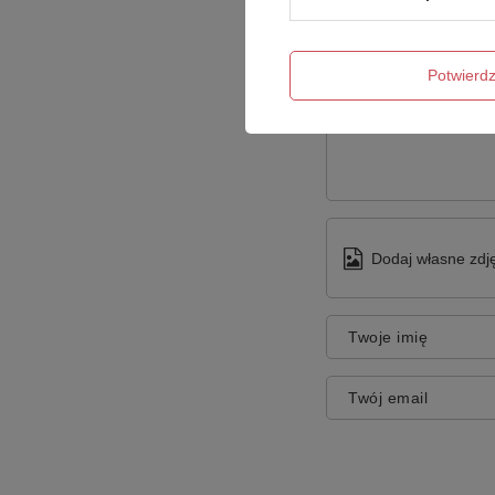
Potwier
Treść twojej opinii
Dodaj własne zdję
Twoje imię
Twój email