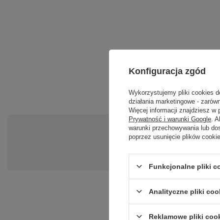
Konfiguracja zgód
Wykorzystujemy pliki cookies d
działania marketingowe - zarówn
Więcej informacji znajdziesz w
Prywatność i warunki Google
. 
warunki przechowywania lub do
Po
poprzez usunięcie plików cooki
Zadaj pytanie a my odpowiemy ni
Funkcjonalne pliki 
Analityczne pliki coo
Reklamowe pliki coo