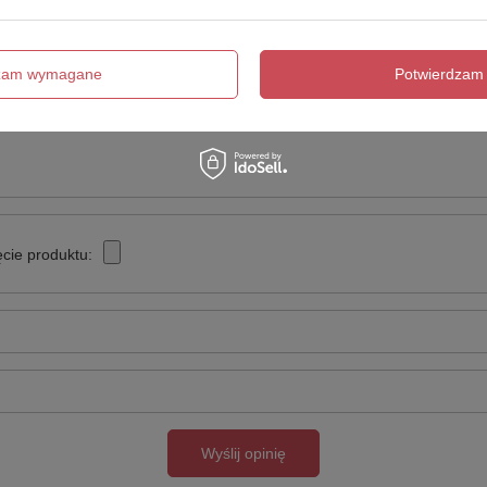
Twoja ocena:
5/5
dzam wymagane
Potwierdzam 
cie produktu:
Wyślij opinię