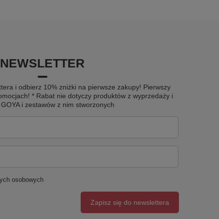
NEWSLETTER
tera i odbierz 10% zniżki na pierwsze zakupy! Pierwszy
omocjach! * Rabat nie dotyczy produktów z wyprzedaży i
u GOYA i zestawów z nim stworzonych
nych osobowych
Zapisz się do newslettera