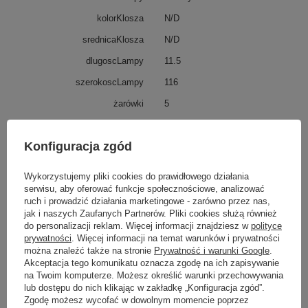
kolorKlosza
N/D
srednicaKlosza
N/D
dlugoscLampy
11.5
szerokoscLampy
116
żarówki
5
oprawka
GU10 AR 111
Konfiguracja zgód
watt
15W MAX LED
Nazwa
OPRAWKA
Wykorzystujemy pliki cookies do prawidłowego działania
WYSOKOŚC KARTONU [cm]
serwisu, aby oferować funkcje społecznościowe, analizować
ruch i prowadzić działania marketingowe - zarówno przez nas,
GŁĘBOKOŚĆ KARTONU [cm]
jak i naszych Zaufanych Partnerów. Pliki cookies służą również
SZEROKOŚĆ KARTONU [cm]
do personalizacji reklam. Więcej informacji znajdziesz w
polityce
prywatności
. Więcej informacji na temat warunków i prywatności
label
GU10 AR 111
można znaleźć także na stronie
Prywatność i warunki Google
.
26
Akceptacja tego komunikatu oznacza zgodę na ich zapisywanie
na Twoim komputerze. Możesz określić warunki przechowywania
116
lub dostępu do nich klikając w zakładkę „Konfiguracja zgód”.
waga
2,8
Zgodę możesz wycofać w dowolnym momencie poprzez