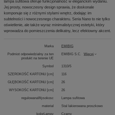
lampa sufitowa oferuje funkcjonalność w eleganckim wydaniu.
Jej prosty, nowoczesny design sprawia, że doskonale
komponuje się z różnymi stylami wnętrz, dodając im
subtelności i nowoczesnego charakteru. Seria Nano to nie tylko
oświetlenie, ale także wyraz minimalistycznej estetyki, który
wprowadza do pomieszczenia delikatny, lecz efektowny akcent.
Marka
EMIBIG
Podmiot odpowiedzialny za ten
EMIBIG S.C.
Więcej
produkt na terenie UE
Symbol
1310/5
SZEROKOŚĆ KARTONU [cm]
116
GŁĘBOKOŚĆ KARTONU [cm]
26
WYSOKOŚC KARTONU [cm]
26
regulowanaWysokosc
Lampa sufitowa
material
Stal lakierowana proszkowo
kolorLampy
Czarny