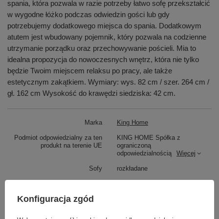
spania, która pozwala w razie potrzeby łatwo sofę przekształcić
w wygodne łóżko podczas odwiedzin gości lub gdy
potrzebujemy dodatkowego miejsca do spania. Dodatkowym
atutem jest wbudowany pojemnik, który pozwala na codzienne
utrzymanie porządku oraz przechowywanie pościeli. Mia to
idealna propozycja do nowoczesnych wnętrz, która nie tylko
będzie Twoim miejscem relaksu po pracy, ale także
estetycznym zakątkiem. Wymiary: wys. 82 cm / szer. 264 cm /
gł. 162 cm Wysokość do krawędzi siedziska: 42 cm.
Marka
King Home
Podmiot odpowiedzialny za ten
KING HOME Spółka z
produkt na terenie UE
ograniczoną
odpowiedzialnością
Więcej
Sofy
rozkładane
wysokosc calkowita
82
Konfiguracja zgód
Szerokość
264
wysokosc krawedzi siedziska
42