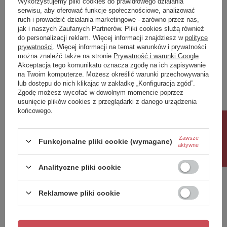
Wykorzystujemy pliki cookies do prawidłowego działania
serwisu, aby oferować funkcje społecznościowe, analizować
glebokosc
162
ruch i prowadzić działania marketingowe - zarówno przez nas,
jak i naszych Zaufanych Partnerów. Pliki cookies służą również
Potrzebujesz pomocy? Masz pytania?
do personalizacji reklam. Więcej informacji znajdziesz w
polityce
prywatności
. Więcej informacji na temat warunków i prywatności
Zadaj pytanie a my odpowiemy niezwłocznie,
Zadaj pytanie
najciekawsze pytania i odpowiedzi publikując
można znaleźć także na stronie
Prywatność i warunki Google
.
dla innych.
Akceptacja tego komunikatu oznacza zgodę na ich zapisywanie
na Twoim komputerze. Możesz określić warunki przechowywania
lub dostępu do nich klikając w zakładkę „Konfiguracja zgód”.
Zgodę możesz wycofać w dowolnym momencie poprzez
Napisz swoją opinię
usunięcie plików cookies z przeglądarki z danego urządzenia
końcowego.
Rabat 10%
Twoja ocena:
Zawsze
5/5
Funkcjonalne pliki cookie (wymagane)
aktywne
Analityczne pliki cookie
Treść twojej opinii
Reklamowe pliki cookie