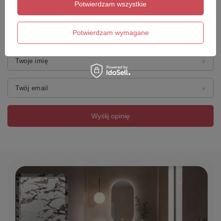
Potwierdzam wszystkie
Dodaj własne zdjęcie produktu:
Potwierdzam wymagane
Twoje imię
Twój email
Wyślij opinię