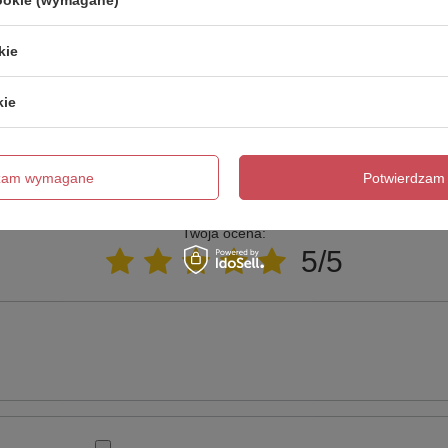
cookie (wymagane)
trzebujesz pomocy? Masz pytania?
kie
Zadaj 
ezwłocznie, najciekawsze pytania i odpowiedzi publikując dla
innych.
kie
Napisz swoją opinię
dzam wymagane
Potwierdzam 
Twoja ocena:
5/5