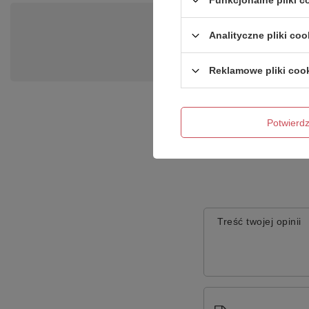
Funkcjonalne pliki 
Po
Analityczne pliki coo
Zadaj pytanie a my odpowiemy ni
Reklamowe pliki coo
Potwier
Treść twojej opinii