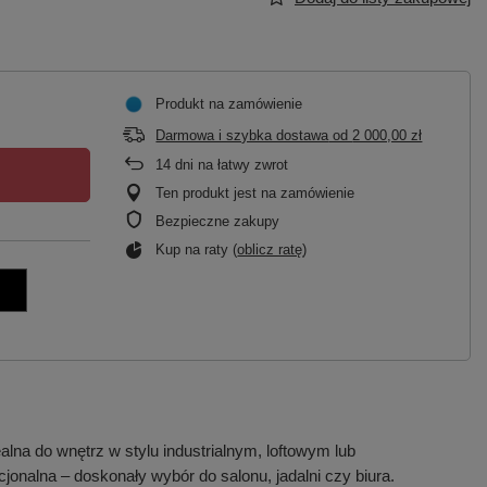
Produkt na zamówienie
Darmowa i szybka dostawa
od
2 000,00 zł
14
dni na łatwy zwrot
Ten produkt jest na zamówienie
Bezpieczne zakupy
Kup na raty (
oblicz ratę
)
na do wnętrz w stylu industrialnym, loftowym lub
onalna – doskonały wybór do salonu, jadalni czy biura.