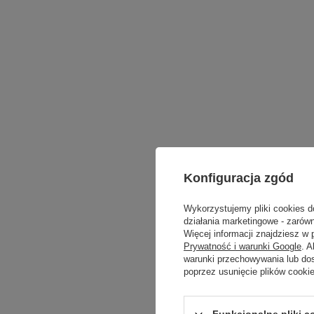
Konfiguracja zgód
Wykorzystujemy pliki cookies d
działania marketingowe - zarówn
Więcej informacji znajdziesz w
Prywatność i warunki Google
. 
warunki przechowywania lub do
poprzez usunięcie plików cooki