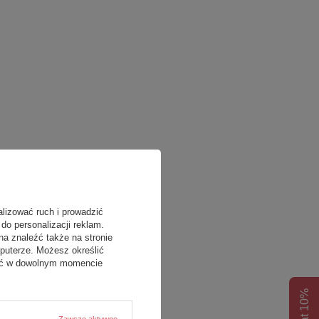
alizować ruch i prowadzić
do personalizacji reklam.
na znaleźć także na stronie
puterze. Możesz określić
fać w dowolnym momencie
Rabat 10%