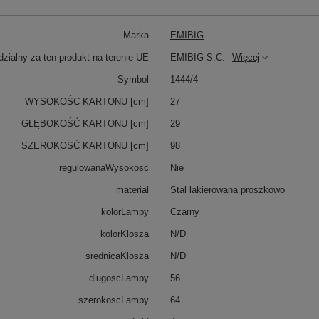
Marka
EMIBIG
zialny za ten produkt na terenie UE
EMIBIG S.C.
Więcej
Symbol
1444/4
WYSOKOŚC KARTONU [cm]
27
GŁĘBOKOŚĆ KARTONU [cm]
29
SZEROKOŚĆ KARTONU [cm]
98
regulowanaWysokosc
Nie
material
Stal lakierowana proszkowo
kolorLampy
Czarny
kolorKlosza
N/D
srednicaKlosza
N/D
dlugoscLampy
56
szerokoscLampy
64