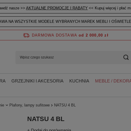
awdź nasze >>
AKTUALNE PROMOCJE I RABATY
<< Kupuj więcej i płać mn
WA NA WSZYSTKIE MODELE WYBRANYCH MAREK MEBLI I OŚWIETLE
DARMOWA DOSTAWA
od 2 000,00 zł
RA
GRZEJNIKI I AKCESORIA
KUCHNIA
MEBLE / DEKORA
nie
Plafony, lampy sufitowe
NATSU 4 BL
NATSU 4 BL
+ Dodaj do porównania