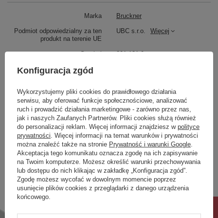
EAN
8590913925870
Taric
69109000
Marka
Bruckner
Gwarancja
2 lata
Podmiot odpowiedzialny za ten
UBC s.r.o.
Więcej
produkt na terenie UE
Symbol
201.131.0
Seria
NEON
Konfiguracja zgód
Produkt na zamówienie czas
0
Wykorzystujemy pliki cookies do prawidłowego działania
oczekiwania na dostawę z
produkcji (dni):
serwisu, aby oferować funkcje społecznościowe, analizować
ruch i prowadzić działania marketingowe - zarówno przez nas,
Gwarancja w miesiącach
24
jak i naszych Zaufanych Partnerów. Pliki cookies służą również
do personalizacji reklam. Więcej informacji znajdziesz w
polityce
kolor
biały
prywatności
. Więcej informacji na temat warunków i prywatności
można znaleźć także na stronie
Prywatność i warunki Google
.
Zobacz również
Akceptacja tego komunikatu oznacza zgodę na ich zapisywanie
na Twoim komputerze. Możesz określić warunki przechowywania
lub dostępu do nich klikając w zakładkę „Konfiguracja zgód”.
Zgodę możesz wycofać w dowolnym momencie poprzez
Poprzedni z tej kategorii
Następny z tej kategorii
usunięcie plików cookies z przeglądarki z danego urządzenia
końcowego.