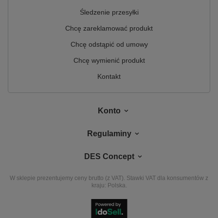
Śledzenie przesyłki
Chcę zareklamować produkt
Chcę odstąpić od umowy
Chcę wymienić produkt
Kontakt
Konto
Regulaminy
DES Concept
W sklepie prezentujemy ceny brutto (z VAT).
Stawki VAT dla konsumentów z
kraju:
Polska
.