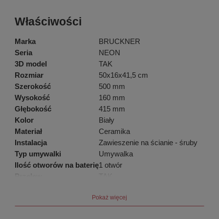
Właściwości
Marka
BRUCKNER
Seria
NEON
3D model
TAK
Rozmiar
50x16x41,5 cm
Szerokość
500 mm
Wysokość
160 mm
Głębokość
415 mm
Kolor
Biały
Materiał
Ceramika
Instalacja
Zawieszenie na ścianie - śruby
Typ umywalki
Umywalka
Ilość otworów na baterię
1 otwór
Przelew
TAK
Kształt
Prostokątny
Pokaż więcej
Waga / szt.
12.4000 kg
Opakowanie
1 szt.