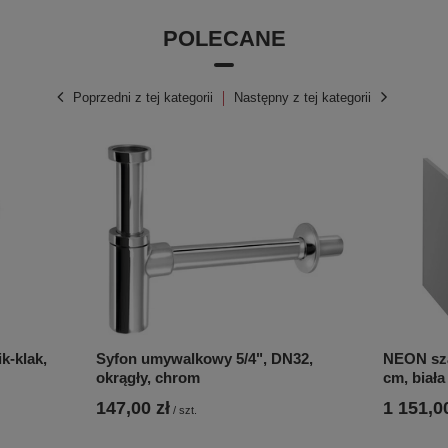
POLECANE
Poprzedni z tej kategorii
Następny z tej kategorii
k-klak,
Syfon umywalkowy 5/4", DN32,
NEON sz
okrągły, chrom
cm, biała
147,00 zł
1 151,00
/
szt.