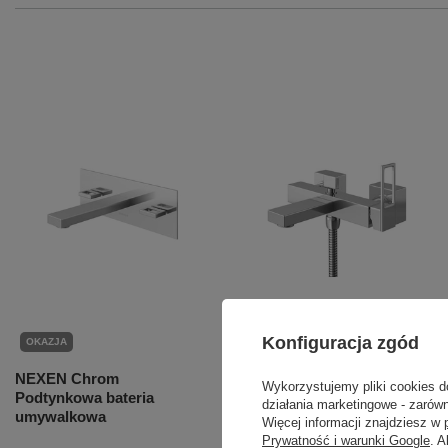
Konfiguracja zgód
OKAZJA
OKAZJA
NEXEN Chrom
NEXEN Chrom Natynkowa
Wykorzystujemy pliki cookies d
Podtynkowa bateria
bateria wannowo-
działania marketingowe - zarówn
umywalkowa
prysznicowa
Więcej informacji znajdziesz w
Prywatność i warunki Google
. 