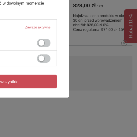
fać w dowolnym momencie
2 865,00 zł
828,00 zł
/
szt.
/
szt.
Najniższa cena produktu w okresie
Najniższa cena produktu w okresie
Rabat 10%
30 dni przed wprowadzeniem
30 dni przed wprowadzeniem
obniżki:
2 865,00 zł
0%
obniżki:
828,00 zł
0%
Zawsze aktywne
Cena regularna:
3 371,00 zł
-15%
Cena regularna:
974,00 zł
-15%
pytanie
wszystkie