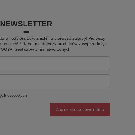
NEWSLETTER
tera i odbierz 10% zniżki na pierwsze zakupy! Pierwszy
omocjach! * Rabat nie dotyczy produktów z wyprzedaży i
u GOYA i zestawów z nim stworzonych
nych osobowych
Zapisz się do newslettera