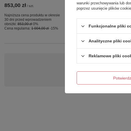
warunki przechowywania lub do
853,00 zł
891,00 zł
/
szt.
/
szt.
poprzez usunięcie plików cooki
Najniższa cena produktu w okresie
Najniższa cena produktu w okresie
30 dni przed wprowadzeniem
30 dni przed wprowadzeniem
obniżki:
853,00 zł
0%
obniżki:
891,00 zł
0%
Funkcjonalne pliki 
Cena regularna:
1 004,00 zł
-15%
Cena regularna:
1 048,00 zł
-15%
Analityczne pliki coo
Reklamowe pliki coo
Po
Zadaj pytanie a my odpowiemy ni
Potwier