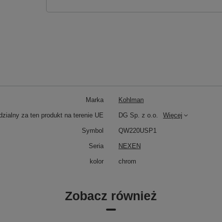
Marka
Kohlman
zialny za ten produkt na terenie UE
DG Sp. z o.o.
Więcej
Symbol
QW220USP1
Seria
NEXEN
kolor
chrom
Zobacz również