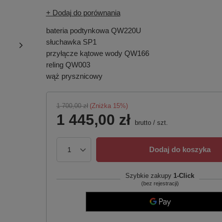
+ Dodaj do porównania
bateria podtynkowa QW220U
słuchawka SP1
przyłącze kątowe wody QW166
reling QW003
wąż prysznicowy
1 700,00 zł
(Zniżka
15
%)
1 445,00 zł
brutto
/
szt.
Dodaj do koszyka
Szybkie zakupy
1-Click
(bez rejestracji)