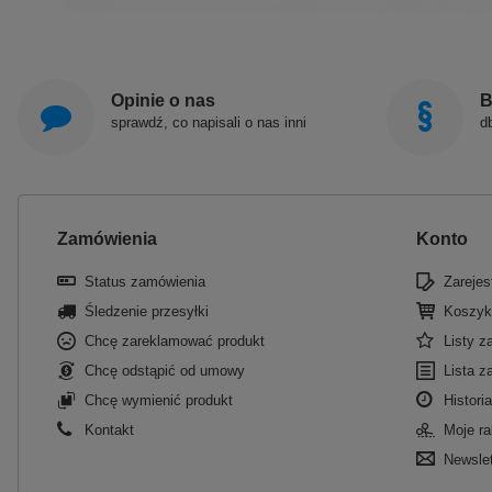
Opinie o nas
B
sprawdź, co napisali o nas inni
d
Zamówienia
Konto
Status zamówienia
Zarejest
Śledzenie przesyłki
Koszyk
Chcę zareklamować produkt
Listy 
Chcę odstąpić od umowy
Lista z
Chcę wymienić produkt
Historia
Kontakt
Moje ra
Newslet