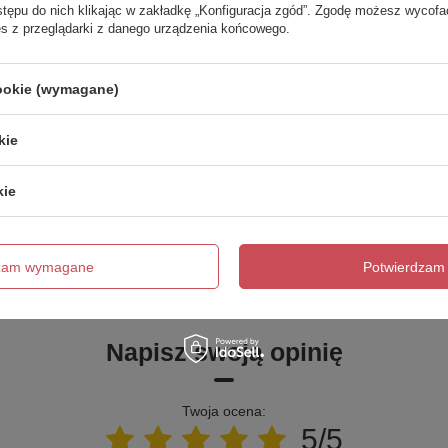
stępu do nich klikając w zakładkę „Konfiguracja zgód”. Zgodę możesz wyco
2 399,00 zł
1 363,00 zł
/
szt.
/
szt.
es z przeglądarki z danego urządzenia końcowego.
Najniższa cena produktu w okresie
Najniższa cena produktu w okresie
30 dni przed wprowadzeniem
30 dni przed wprowadzeniem
obniżki:
2 399,00 zł
0%
obniżki:
1 363,00 zł
0%
cookie (wymagane)
Cena regularna:
2 822,00 zł
-15%
Cena regularna:
1 604,00 zł
-15%
kie
kie
trzebujesz pomocy? Masz pytania?
Zadaj 
ezwłocznie, najciekawsze pytania i odpowiedzi publikując dla
innych.
dzam wymagane
Potwierdzam 
Napisz swoją opinię
Twoja ocena:
5/5