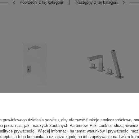
Poprzedni z tej kategorii
Następny z tej kategorii
OKAZJA
OKAZJA
NEXEN Chrom zestaw
NEXEN Chrom 4-otworowa
o prawidłowego działania serwisu, aby oferować funkcje społecznościowe, an
prysznicowy z
bateria wannowa
o przez nas, jak i naszych Zaufanych Partnerów. Pliki cookies służą również 
deszczownicą 40cm
polityce prywatności
. Więcej informacji na temat warunków i prywatności moż
Akceptacja tego komunikatu oznacza zgodę na ich zapisywanie na Twoim kom