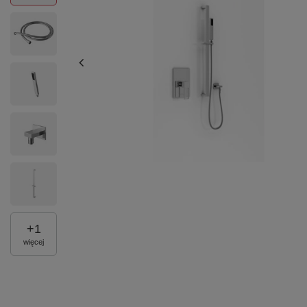
+
1
więcej