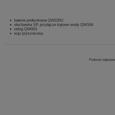
bateria podtynkowa QW220U
słuchawka SP, przyłącze kątowe wody QW166
reling QW003
wąż prysznicowy
Podmiot odpowied