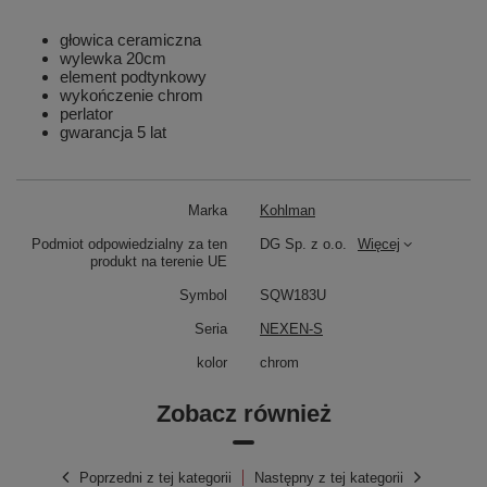
głowica ceramiczna
wylewka 20cm
element podtynkowy
wykończenie chrom
perlator
gwarancja 5 lat
Marka
Kohlman
Podmiot odpowiedzialny za ten
DG Sp. z o.o.
Więcej
produkt na terenie UE
Symbol
SQW183U
Seria
NEXEN-S
kolor
chrom
Zobacz również
Poprzedni z tej kategorii
Następny z tej kategorii