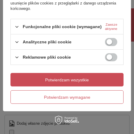
usunięcie plików cookies z przeglądarki z danego urządzenia
Potrzebujesz pomocy? Masz pytania?
końcowego.
Zadaj pytanie a my odpowiemy niezwłocznie,
Rabat 10%
Zadaj pytanie
najciekawsze pytania i odpowiedzi publikując
dla innych.
Zawsze
Funkcjonalne pliki cookie (wymagane)
aktywne
Analityczne pliki cookie
Napisz swoją opinię
Reklamowe pliki cookie
Twoja ocena:
5/5
Potwierdzam wszystkie
Treść twojej opinii
Potwierdzam wymagane
Dodaj własne zdjęcie produktu: