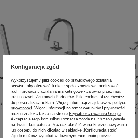
Konfiguracja zgód
OKAZJA
OKAZJA
wa
NEXEN-S Chrom 3-otworowa
NEXEN-S
Wykorzystujemy pliki cookies do prawidłowego działania
bateria umywalkowa
bateria 
serwisu, aby oferować funkcje społecznościowe, analizować
ruch i prowadzić działania marketingowe - zarówno przez nas,
786,00 zł
853,00 
/
szt.
jak i naszych Zaufanych Partnerów. Pliki cookies służą również
do personalizacji reklam. Więcej informacji znajdziesz w
polityce
 30 dni
Najniższa cena produktu w okresie 30 dni
Najniższa c
prywatności
. Więcej informacji na temat warunków i prywatności
53,00 zł
0%
przed wprowadzeniem obniżki:
786,00 zł
0%
przed wpro
Cena regularna:
925,00 zł
-15%
Cena regul
można znaleźć także na stronie
Prywatność i warunki Google
.
Akceptacja tego komunikatu oznacza zgodę na ich zapisywanie
na Twoim komputerze. Możesz określić warunki przechowywania
lub dostępu do nich klikając w zakładkę „Konfiguracja zgód”.
Zgodę możesz wycofać w dowolnym momencie poprzez