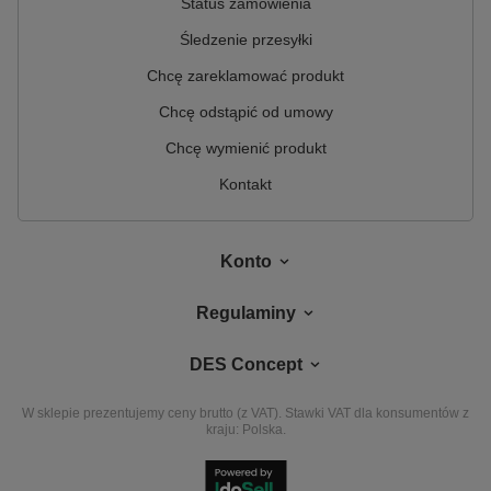
Status zamówienia
Śledzenie przesyłki
Chcę zareklamować produkt
Chcę odstąpić od umowy
Chcę wymienić produkt
Kontakt
Konto
Regulaminy
DES Concept
W sklepie prezentujemy ceny brutto (z VAT).
Stawki VAT dla konsumentów z
kraju:
Polska
.