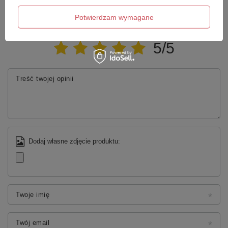
Napisz swoją opinię
Potwierdzam wymagane
Twoja ocena:
5/5
Treść twojej opinii
Dodaj własne zdjęcie produktu:
Twoje imię
Twój email