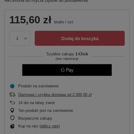
Akcesoria do mycia zębów do postawienia
115,60 zł
brutto
/
szt.
Dodaj do koszyka
Szybkie zakupy
1-Click
(bez rejestracji)
Produkt na zamówienie
Darmowa i szybka dostawa
od
2 000,00 zł
14
dni na łatwy zwrot
Ten produkt jest na zamówienie
Bezpieczne zakupy
Kup na raty (
oblicz ratę
)