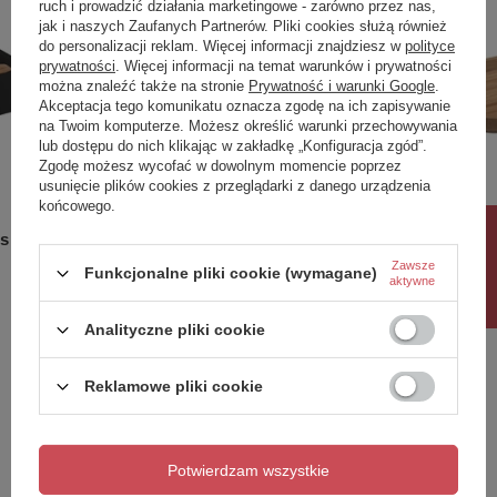
ruch i prowadzić działania marketingowe - zarówno przez nas,
jak i naszych Zaufanych Partnerów. Pliki cookies służą również
do personalizacji reklam. Więcej informacji znajdziesz w
polityce
prywatności
. Więcej informacji na temat warunków i prywatności
można znaleźć także na stronie
Prywatność i warunki Google
.
Akceptacja tego komunikatu oznacza zgodę na ich zapisywanie
na Twoim komputerze. Możesz określić warunki przechowywania
lub dostępu do nich klikając w zakładkę „Konfiguracja zgód”.
Zgodę możesz wycofać w dowolnym momencie poprzez
usunięcie plików cookies z przeglądarki z danego urządzenia
końcowego.
NINFEA dozownik mydła do
NINFEA 
Rabat 10%
s
postawienia, czarny/bambus
162,30 
Zawsze
148,80 zł
Funkcjonalne pliki cookie (wymagane)
/
szt.
aktywne
Analityczne pliki cookie
Potrzebujesz pomocy? Masz pytania?
Reklamowe pliki cookie
Zadaj pytanie a my odpowiemy niezwłocznie,
Zadaj pytanie
najciekawsze pytania i odpowiedzi publikując
dla innych.
Potwierdzam wszystkie