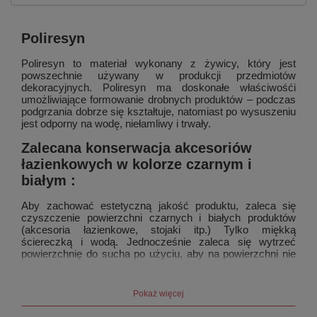
Poliresyn
Poliresyn to materiał wykonany z żywicy, który jest
powszechnie używany w produkcji przedmiotów
dekoracyjnych. Poliresyn ma doskonałe właściwośći
umożliwiające formowanie drobnych produktów – podczas
podgrzania dobrze się kształtuje, natomiast po wysuszeniu
jest odporny na wodę, niełamliwy i trwały.
Zalecana konserwacja akcesoriów
łazienkowych w kolorze czarnym i
białym :
Aby zachować estetyczną jakość produktu, zaleca się
czyszczenie powierzchni czarnych i białych produktów
(akcesoria łazienkowe, stojaki itp.) Tylko miękką
ściereczką i wodą. Jednocześnie zaleca się wytrzeć
powierzchnię do sucha po użyciu, aby na powierzchni nie
pozostały krople wody, które mogłyby następnie osadzić
się w postaci kamienia.
Nie używaj materiałów ściernych ani agresywnych
Pokaż więcej
środków czyszczących.