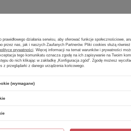
o prawidłowego działania serwisu, aby oferować funkcje społecznościowe, an
o przez nas, jak i naszych Zaufanych Partnerów. Pliki cookies służą również 
polityce prywatności
. Więcej informacji na temat warunków i prywatności moż
Akceptacja tego komunikatu oznacza zgodę na ich zapisywanie na Twoim kom
stępu do nich klikając w zakładkę „Konfiguracja zgód”. Zgodę możesz wyco
es z przeglądarki z danego urządzenia końcowego.
cookie (wymagane)
kie
kie