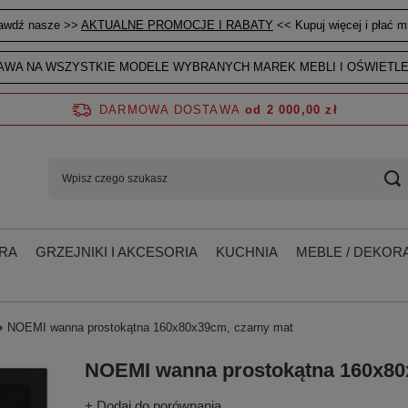
awdź nasze >>
AKTUALNE PROMOCJE I RABATY
<< Kupuj więcej i płać mn
WA NA WSZYSTKIE MODELE WYBRANYCH MAREK MEBLI I OŚWIETLE
DARMOWA DOSTAWA
od 2 000,00 zł
RA
GRZEJNIKI I AKCESORIA
KUCHNIA
MEBLE / DEKORA
NOEMI wanna prostokątna 160x80x39cm, czarny mat
NOEMI wanna prostokątna 160x80
+ Dodaj do porównania