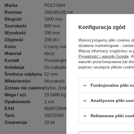
Marka
POLYSAN
Rozmiar
160x80x39 cm
Długość
1600 mm
Szerokość
800 mm
Konfiguracja zgód
Wysokość
390 mm
Objętość
206.00 l
Wykorzystujemy pliki cookies d
działania marketingowe - zarówn
Kolor
Czarny mat
Więcej informacji znajdziesz w
Materiał
Akryl
Prywatność i warunki Google
. 
Kształt
Prostokątne
warunki przechowywania lub do
Instalacja
Do zabudowy
poprzez usunięcie plików cooki
Średnica odpływu
52 mm
Właściwości
Wysokość krawędzi 40 mm (Standard)
Funkcjonalne pliki 
Zestaw nie zawiera
Syfon, Zestaw odpływowy
Waga / szt.
19.5880 kg
Analityczne pliki coo
Opakowanie
1 szt.
EAN
8590729048619
Taric
39221000
Reklamowe pliki coo
Gwarancja
10 lat