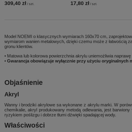
309,40 zł
17,80 zł
/
szt.
/
szt.
Model NOEMI o klasycznych wymiarach 160x70 cm, zaprojektowan
wymiarom wanien metalowych, dzięki czemu może z łatwością zas
gronu klientów.
• Matowa lub kolorowa powierzchnia akrylu uniemożliwia napraw
• Gwarancja obowiązuje wyłącznie przy użyciu oryginalnych
Objaśnienie
Akryl
Wanny i brodziki akrylowe sa wykonane z akrylu marki. W porów
chemikalie, akryl produkowany metodą odlewania, jest barwiony 
ryzykiem poślizgu i dobrze tłumi dźwięki spadającej wody.
Właściwości