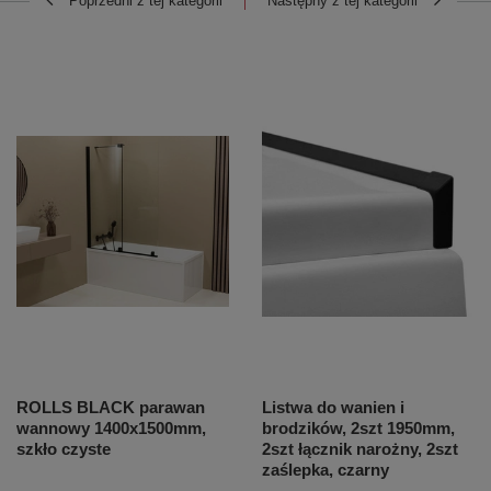
Poprzedni z tej kategorii
Następny z tej kategorii
ROLLS BLACK parawan
Listwa do wanien i
wannowy 1400x1500mm,
brodzików, 2szt 1950mm,
szkło czyste
2szt łącznik narożny, 2szt
zaślepka, czarny