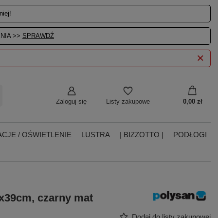
iej!
NIA >>
SPRAWDŹ
Zaloguj się
0,00 zł
Listy zakupowe
CJE / OŚWIETLENIE
LUSTRA
| BIZZOTTO |
PODŁOGI
x39cm, czarny mat
Dodaj do listy zakupowej