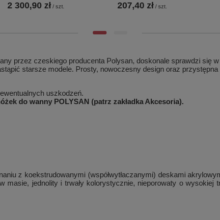
2 300,90 zł
207,40 zł
/
szt.
/
szt.
y przez czeskiego producenta Polysan, doskonale sprawdzi się w 
tąpić starsze modele. Prosty, nowoczesny design oraz przystępna 
ę ewentualnych uszkodzeń.
 nóżek do wanny POLYSAN (patrz zakładka Akcesoria).
naniu z koekstrudowanymi (współwytłaczanymi) deskami akrylowymi,
w masie, jednolity i trwały kolorystycznie, nieporowaty o wysokiej