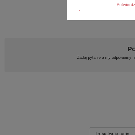
Potwier
Podmiot odpowied
Po
Zadaj pytanie a my odpowiemy ni
Treść twojej opinii