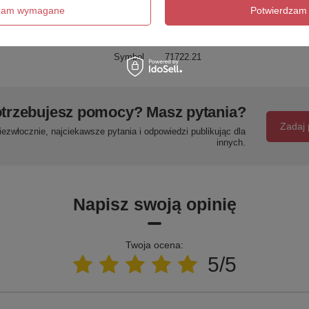
dzam wymagane
Potwierdzam 
Marka
Polysan
zialny za ten produkt na terenie UE
UBC s.r.o.
Więcej
Symbol
71722.21
trzebujesz pomocy? Masz pytania?
Zadaj 
ezwłocznie, najciekawsze pytania i odpowiedzi publikując dla
innych.
Napisz swoją opinię
Twoja ocena:
5/5