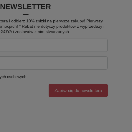
NEWSLETTER
tera i odbierz 10% zniżki na pierwsze zakupy! Pierwszy
omocjach! * Rabat nie dotyczy produktów z wyprzedaży i
u GOYA i zestawów z nim stworzonych
nych osobowych
Zapisz się do newslettera