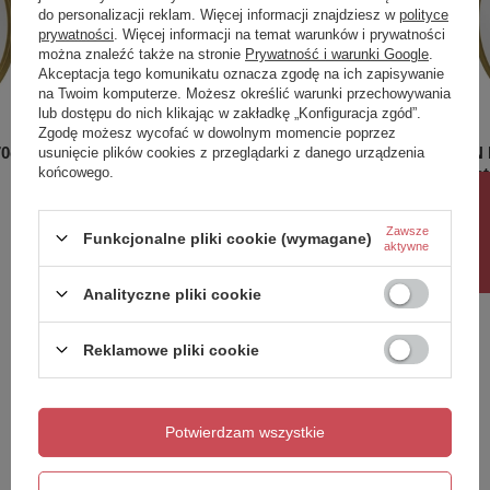
do personalizacji reklam. Więcej informacji znajdziesz w
polityce
prywatności
. Więcej informacji na temat warunków i prywatności
można znaleźć także na stronie
Prywatność i warunki Google
.
Akceptacja tego komunikatu oznacza zgodę na ich zapisywanie
na Twoim komputerze. Możesz określić warunki przechowywania
lub dostępu do nich klikając w zakładkę „Konfiguracja zgód”.
Zgodę możesz wycofać w dowolnym momencie poprzez
70cm,
NOTION lustro w ramie, ø 80cm,
NOTION l
usunięcie plików cookies z przeglądarki z danego urządzenia
końcowego.
złoty mat
złoty mat
Rabat 10%
795,60 zł
663,00 
/
szt.
Zawsze
Funkcjonalne pliki cookie (wymagane)
aktywne
Potrzebujesz pomocy? Masz pytania?
Analityczne pliki cookie
Zadaj pytanie a my odpowiemy niezwłocznie,
Zadaj pytanie
najciekawsze pytania i odpowiedzi publikując
Reklamowe pliki cookie
dla innych.
Potwierdzam wszystkie
Napisz swoją opinię