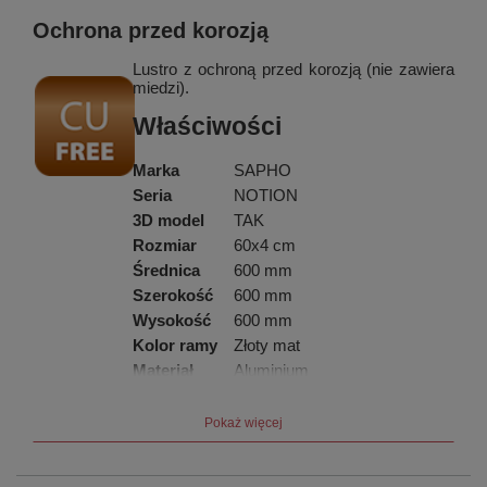
Ochrona przed korozją
Lustro z ochroną przed korozją (nie zawiera
miedzi).
Właściwości
Marka
SAPHO
Seria
NOTION
3D model
TAK
Rozmiar
60x4 cm
Średnica
600 mm
Szerokość
600 mm
Wysokość
600 mm
Kolor ramy
Złoty mat
Materiał
Aluminium
Typ lustra
Lustro w ramie
Kształt
Okrągła
Pokaż więcej
Wyposażenie
Ochrona przed korozją
Waga / szt.
3.1000 kg